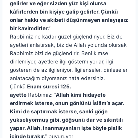
gelirler ve eğer sizden yüz kişi olursa
kâfirlerden bin kişiye galip gelirler. Çünkü
onlar hakkı ve akıbeti düşünmeyen anlayışsız
bir kavimdirler.”
Rabbimiz ne kadar güzel güçlendiriyor. Biz de
ayetleri anlatırsak, biz de Allah yolunda olursak
Rabbimiz bizi de güçlendirir. Beni kimse
dinlemiyor, ayetlere ilgi göstermiyorlar, ilgi
gösteren de az ilgileniyor. İlgilenseler, dinleseler
anlatacağım diyorsanız hata edersiniz.
Çünkü
Enam suresi 125.
ayette
Rabbimiz:
“Allah kimi hidayete
erdirmek isterse, onun gönlünü İslâm’a açar.
Kimi de saptırmak isterse, sanki göğe
yükseliyormuş gibi, göğsünü dar ve sıkıntılı
yapar. Allah, inanmayanları işte böyle pislik
içinde bırakır.”
buyuruyor.