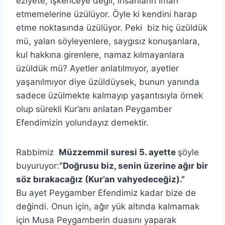
eziyete, işkenceye değil, insanların iman
etmemelerine üzülüyor. Öyle ki kendini harap
etme noktasında üzülüyor. Peki biz hiç üzüldük
mü, yalan söyleyenlere, saygısız konuşanlara,
kul hakkına girenlere, namaz kılmayanlara
üzüldük mü? Ayetler anlatılmıyor, ayetler
yaşanılmıyor diye üzüldüysek, bunun yanında
sadece üzülmekte kalmayıp yaşantısıyla örnek
olup sürekli Kur’anı anlatan Peygamber
Efendimizin yolundayız demektir.
Rabbimiz
Müzzemmil suresi 5. ayette
şöyle
buyuruyor:
”Doğrusu biz, senin üzerine ağır bir
söz bırakacağız (Kur’an vahyedeceğiz).”
Bu ayet Peygamber Efendimiz kadar bize de
değindi. Onun için, ağır yük altında kalmamak
için Musa Peygamberin duasını yaparak