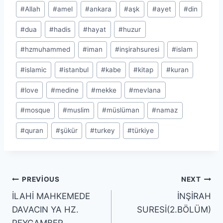
Post
#
Allah
#
amel
#
ankara
#
aşk
#
ayet
#
din
Tags:
#
dua
#
hadis
#
hayat
#
huzur
#
hzmuhammed
#
iman
#
inşirahsuresi
#
islam
#
islamic
#
istanbul
#
kabe
#
kitap
#
kuran
#
love
#
medine
#
mekke
#
mevlana
#
mosque
#
muslim
#
müslüman
#
namaz
#
quran
#
şükür
#
turkey
#
türkiye
Yazı
PREVIOUS
NEXT
İLAHİ MAHKEMEDE
İNŞİRAH
gezinmesi
DAVACIN YA HZ.
SURESİ(2.BÖLÜM)