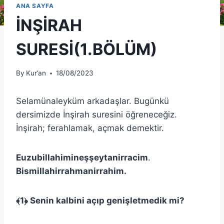
ANA SAYFA
İNŞİRAH
SURESİ(1.BÖLÜM)
By
Kur’an
18/08/2023
Selamünaleyküm arkadaşlar. Bugünkü
dersimizde İnşirah suresini öğreneceğiz.
İnşirah; ferahlamak, açmak demektir.
Euzubillahimineşşeytanirracim
.
Bismillahirrahmanirrahim.
﴾
1
﴿
Senin kalbini açıp genişletmedik mi?