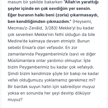
masum bir şekilde bakarken
“Allah’ın yarattığı
şeyler içinde en çok sevdiğim yer sensin.
Eğer buranın halkı beni (zorla) çıkarmasaydı,
ben kendiliğimden çıkmazdım.”
(Heysemi,
Mecmau‘z-Zevâid, 3/283) Mekke’yi bu kadar
çok severken Mekke’nin fethi olduğun da bile
Medine’de kalmaya devam etmiştir. Bunun
sebebi Ensar’a olan vefasıdır. En zor
zamanlarında Peygamberimiz’e (sav) ve diğer
Müslümanlara onlar yardımcı olmuştur. İşte
bizim Peygamberimiz bu kadar çok vefalıydı.
Şimdi bizim kendimize şöyle bir bakıp ne kadar
vefalı olduğumuzu yoklamamız gerekmez mi?
Bir bardak suyun hatırı için sabrediyor muyuz
yoksa en sonunda her şeyi devirip döküyor
muyuz?