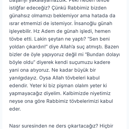
başarıyı yakalayamazdık. Peki neden tevbe
istiğfar edeceğiz? Çünkü Rabbimiz bizden
günahsız olmamızı beklemiyor ama hatada da
ısrar etmemizi de istemiyor. İnsanoğlu günah
işleyebilir. Hz Adem de günah işledi, hemen
tövbe etti. Lakin şeytan ne yaptı? “Sen beni
yoldan çıkardın!” diye Allah’a suç atmıştı. Bazen
bizler de öyle yapıyoruz değil mi “Bundan dolayı
böyle oldu” diyerek kendi suçumuzu kadere
yani ona atıyoruz. Ne kadar büyük bir
yanılgıdayız. Oysa Allah tövbeleri kabul
edendir. Yeter ki biz pişman olalım yeter ki
yapmayacağız diyelim. Kalbimizde niyetimiz
neyse ona göre Rabbimiz tövbelerimizi kabul
eder.
Nasr suresinden ne ders çıkartacağız? Hiçbir