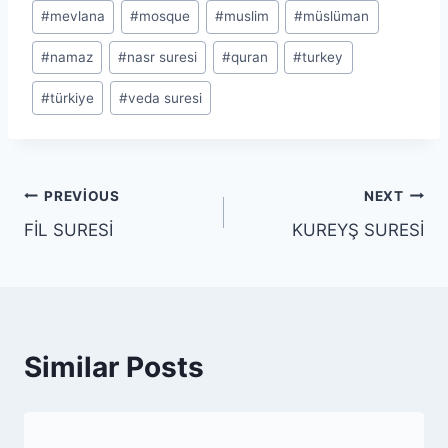
#
mevlana
#
mosque
#
muslim
#
müslüman
#
namaz
#
nasr suresi
#
quran
#
turkey
#
türkiye
#
veda suresi
Yazı
PREVIOUS
NEXT
FİL SURESİ
KUREYŞ SURESİ
gezinmesi
Similar Posts