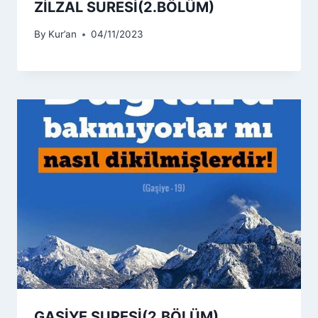
ZİLZAL SURESİ(2.BÖLÜM)
By
Kur’an
04/11/2023
GAŞİYE SURESİ(2.BÖLÜM)