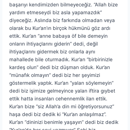
başarıyı kendimizden bilmeyeceğiz. “Allah bize
yardım etmeseydi biz asla yapamazdık”
diyeceğiz. Aslında biz farkında olmadan veya
olarak bu Kur’an’ın birçok hükmünü göz ardı
ettik. Kur’an “anne babaya öf bile demeyin
onların ihtiyaçlarını giderin” dedi, değil
ihtiyaçlarını gidermek biz onlarla aynı
mahallede bile oturmadık. Kur’an “birbirinizle
kardeş olun” dedi biz düşman olduk. Kur’an
“münafık olmayın” dedi biz her şeyimizi
göstermelik yaptık. Kur’an “yalan söylemeyin”
dedi biz işimize gelmeyince yalan iftira gıybet
ettik hatta insanları cehennemlik ilan ettik.
Kur’an bize “siz Allah’a din mi öğretiyorsunuz”
haşa dedi biz dedik ki “Kur’an anlaşılmaz”.
Kur’an “dininizi benimle yaşayın” dedi biz dedik