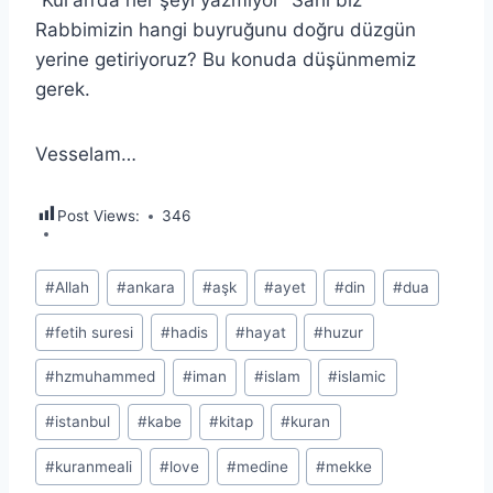
“Kur’an’da her şeyi yazmıyor” Sahi biz
Rabbimizin hangi buyruğunu doğru düzgün
yerine getiriyoruz? Bu konuda düşünmemiz
gerek.
Vesselam…
Post Views:
346
Post
#
Allah
#
ankara
#
aşk
#
ayet
#
din
#
dua
Tags:
#
fetih suresi
#
hadis
#
hayat
#
huzur
#
hzmuhammed
#
iman
#
islam
#
islamic
#
istanbul
#
kabe
#
kitap
#
kuran
#
kuranmeali
#
love
#
medine
#
mekke