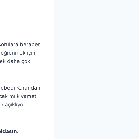
sorulara beraber
e öğrenmek için
sek daha çok
 sebebi Kurandan
cak mı kıyamet
e açıklıyor
oldasın.