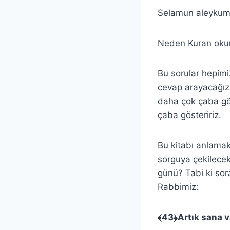
Selamun aleykum
Neden Kuran okum
Bu sorular hepimi
cevap arayacağız 
daha çok çaba gös
çaba gösteririz.
Bu kitabı anlama
sorguya çekilece
günü? Tabi ki so
Rabbimiz:
﴾
43
﴿
Artık sana v