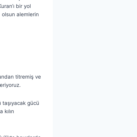
uran’ı bir yol
d olsun alemlerin
sundan titremiş ve
eriyoruz.
ü taşıyacak gücü
 kılın