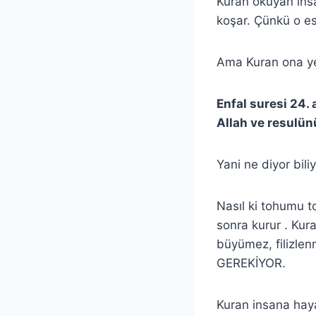
Kuran okuyan insa
koşar. Çünkü o es
Ama Kuran ona ye
Enfal suresi 24. 
Allah ve resulün
Yani ne diyor bil
Nasıl ki tohumu t
sonra kurur . Kur
büyümez, filizl
GEREKİYOR.
Kuran insana haya