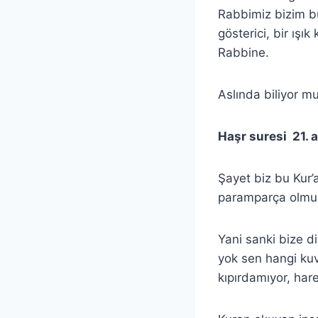
Rabbimiz bizim bu 
gösterici, bir ışı
Rabbine.
Aslında biliyor m
Haşr suresi 21. 
Şayet biz bu Kur’
paramparça olmuş 
Yani sanki bize d
yok sen hangi kuv
kıpırdamıyor, har