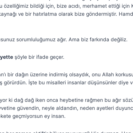
özelliğimiz bildiği için, bize acıdı, merhamet ettiği için K
k kaynağı ve bir hatırlatma olarak bize göndermiştir. Ham
usunuz sorumluluğumuz ağır. Ama biz farkında değiliz.
ayette
şöyle bir ifade geçer.
an’ı bir dağın üzerine indirmiş olsaydık, onu Allah korku
görürdün. İşte bu misalleri insanlar düşünsünler diye v
iyor ki dağ dağ iken onca heybetine rağmen bu ağır söz
vetine güvendin, neyle aldandın, neden ayetleri duyunca
ekete geçmiyorsun ey insan.