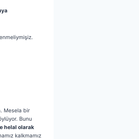
uya
enmeliymişiz.
n. Mesela bir
öylüyor. Bunu
e helal olarak
rmamız kalkmamız