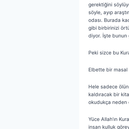
gerektiğini söylü
söyle, ayıp araşt
odası. Burada kadın
gibi birbirinizi ör
diyor. İşte bunun
Peki sizce bu Kur
Elbette bir masal
Hele sadece ölün
kaldıracak bir kit
okudukça neden dir
Yüce Allah’ın Kur
insan kulluk göre