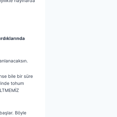
ilikte hayırlarda
ırdıklarında
anlanacaksın.
se bile bir süre
erinde tohum
RİLTMEMİZ
başlar. Böyle