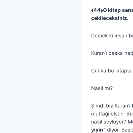
﴾
44
﴿
O kitap san
çekileceksiniz.
Demek ki insan bu
Kuran’ı başka ne
Çünkü bu kitapta 
Nasıl mı?
Şimdi biz Kuran’ı
mutfağı olsun. Bu
nasıl söylüyor? M
yiyin”
diyor. Başk