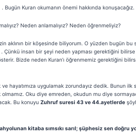
 . Bugün Kuran okumanın önemi hakkında konuşacağız.
alıyız? Neden anlamalıyız? Neden öğrenmeliyiz?
zin aklının bir köşesinde biliyorum. O yüzden bugün bu 
. Çünkü insan bir şeyi neden yapması gerektiğini bilirs
terir. Bizde neden Kuran’ı öğrenmemiz gerektiğini bilir
k ve hayatımıza uygulamak zorundayız dedik. Bunun ilk
k olmamız. Oku diye emreden, okudun mu diye sormaya
racak. Bu konuyu
Zuhruf suresi 43 ve 44.ayetlerde
şöyl
ahyolunan kitaba sımsıkı sarıl; şüphesiz sen doğru y