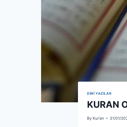
DİNİ YAZILAR
KURAN 
By
Kur’an
31/01/20