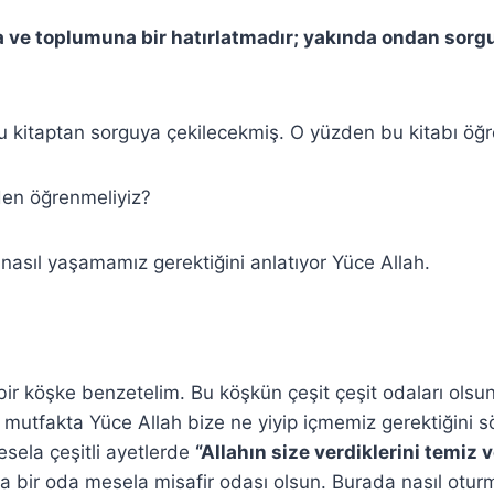
a ve toplumuna bir hatırlatmadır; yakında ondan sorg
 kitaptan sorguya çekilecekmiş. O yüzden bu kitabı öğr
den öğrenmeliyiz?
nasıl yaşamamız gerektiğini anlatıyor Yüce Allah.
 bir köşke benzetelim. Bu köşkün çeşit çeşit odaları olsu
 mutfakta Yüce Allah bize ne yiyip içmemiz gerektiğini s
esela çeşitli ayetlerde
“Allahın size verdiklerini temiz v
a bir oda mesela misafir odası olsun. Burada nasıl otu