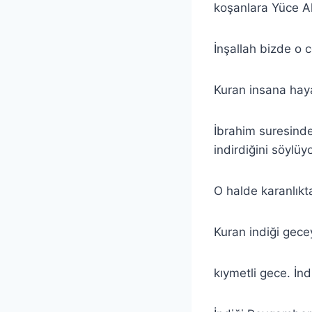
koşanlara Yüce Al
İnşallah bizde o 
Kuran insana hayat
İbrahim suresinde
indirdiğini söylüyo
O halde karanlıkt
Kuran indiği gecey
kıymetli gece. İnd