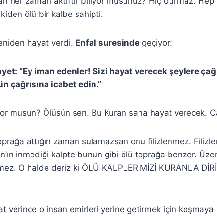
n her zaman aktiftir biliyor musunuz? Hiç durmaz. Hep iy
kiden ölü bir kalbe sahipti.
niden hayat verdi.
Enfal suresinde
geçiyor:
ayet: “Ey iman edenler! Sizi hayat verecek şeylere çağ
ün çağrısına icabet edin.”
iyor musun? Ölüsün sen. Bu Kuran sana hayat verecek. C
oprağa attığın zaman sulamazsan onu filizlenmez. Filizlen
an’ın inmediği kalpte bunun gibi ölü toprağa benzer. Üz
enmez. O halde deriz ki ÖLÜ KALPLERİMİZİ KURANLA Dİ
t verince o insan emirleri yerine getirmek için koşmaya 