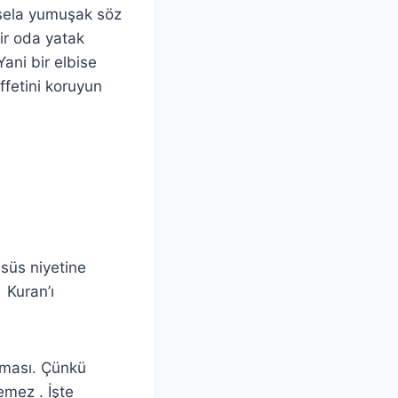
esela yumuşak söz
ir oda yatak
Yani bir elbise
 iffetini koruyun
süs niyetine
 Kuran’ı
lması. Çünkü
emez . İşte