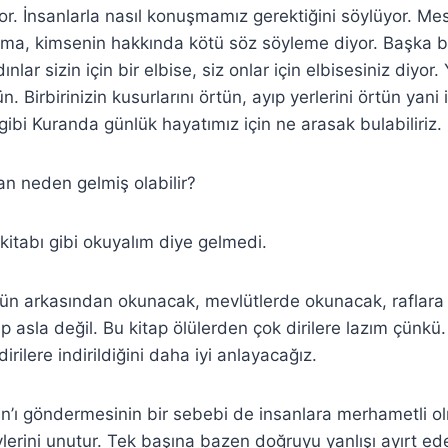
yor. İnsanlarla nasıl konuşmamız gerektiğini söylüyor. M
ırma, kimsenin hakkında kötü söz söyleme diyor. Başka b
lar sizin için bir elbise, siz onlar için elbisesiniz diyor. 
tün. Birbirinizin kusurlarını örtün, ayıp yerlerini örtün yani
 gibi Kuranda günlük hayatımız için ne arasak bulabiliriz.
an neden gelmiş olabilir?
 kitabı gibi okuyalım diye gelmedi.
ün arkasından okunacak, mevlütlerde okunacak, raflara 
ap asla değil. Bu kitap ölülerden çok dirilere lazım çünkü.
ilere indirildiğini daha iyi anlayacağız.
an’ı göndermesinin bir sebebi de insanlara merhametli o
vlerini unutur. Tek başına bazen doğruyu yanlışı ayırt ed