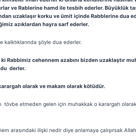
rlar ve Rablerine hamd ile tesbih ederler. Büyüklük t
ından uzaklaşır korku ve ümit içinde Rabblerine dua ed
ğimiz azıklardan hayra sarf ederler.
e kalktıklarında şöyle dua ederler.
er ki Rabbimiz cehennem azabını bizden uzaklaştır m
ldu derler.
karargah olarak ve makam olarak kötüdür.
ip tövbe etmeden gelen için muhakkak o karargah olar
m arasındaki ilişki nedir diye anlamaya çalışırsak Allah 