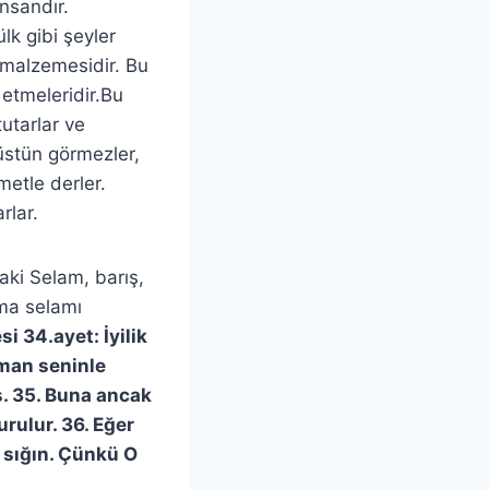
nsandır.
ülk gibi şeyler
 malzemesidir. Bu
 etmeleridir.Bu
tutarlar ve
 üstün görmezler,
ametle derler.
rlar.
aki Selam, barış,
şma selamı
si 34.ayet: İyilik
aman seninle
. 35. Buna ancak
rulur. 36. Eğer
 sığın. Çünkü O