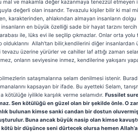
ğu mal ve makamla değer kazanmaya tenezzül etmeyen i
uyla değerli olan insandır. Tevazulu kişiler bilir ki mal m
nden, karakterinden, ahlakından almayan insanların dolgu
insanların en büyük özelliği sade bir hayat tarzını tercih
rabası ile, lüks evi ile seçilip çıkmazlar. Onlar orta yolu 
olduklarını Allah’tan bilir,kendilerini diğer insanlardan
rli tevazu üzerine yürürler ve cahiller laf attığı zaman sel
mez, onların seviyesine inmez, kendilerine yakışanı yapa
bilmezlerin sataşmalarına selam denilmesi istenir. Burad
f manalarını kapsayan bir ifade. Bu ayetteki Selam, tanı
da kötülüğe iyilikle karşılık verme selamıdır.
Fussilet sure
lmaz. Sen kötülüğü en güzel olan bir şekilde önle. O z
lık bulunan kimse sanki candan bir dostun oluvermiş
şturulur. Buna ancak büyük nasip olan kimse kavuştu
kötü bir düşünce seni dürtecek olursa hemen Allah’a