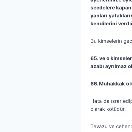
secdelere kapanı
yanları yataklar
kendilerini verdi
Bu kimselerin gec
65. ve o kimsel
azabı ayrılmaz o
66. Muhakkak o 
Hata da ısrar ed
olarak kötüdür.
Tevazu ve cehenne