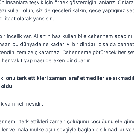
ütün insanlara teşvik için örnek gösterdiğini anlarız. Onlar
 kulları olun, siz de geceleri kalkın, gece yaptığınız se
 itaat olarak yansısın.
r incelik var. Allah’ın has kulları bile cehennem azabını
İnsan bu dünyada ne kadar iyi bir dindar olsa da cennet
kendini temize çıkaramaz. Cehenneme götürecek her ş
n her vakit yapması gereken bir duadır.
 ki onu terk ettikleri zaman israf etmediler ve sıkmadıl
 oldu.
 kıvam kelimesidir.
hennemi terk ettikleri zaman çoluğunu çocuğunu ele gü
iler ve mala mülke aşırı sevgiyle bağlanıp sıkmadılar ve 