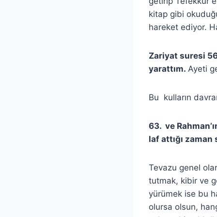
getirip Tefekkür e
kitap gibi okuduğ
hareket ediyor. H
Zariyat suresi 56
yarattım.
Ayeti ge
Bu kulların davran
63. ve Rahman’ın
laf attığı zaman 
Tevazu genel ola
tutmak, kibir ve g
yürümek ise bu ha
olursa olsun, han