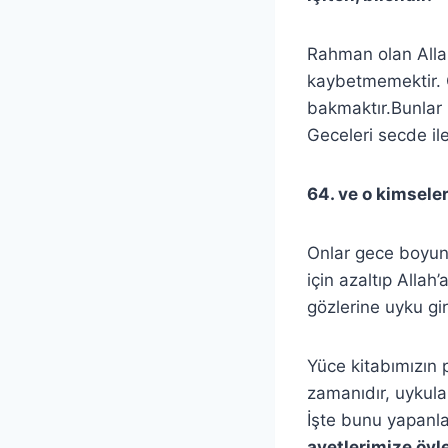
Rahman olan Allah’
kaybetmemektir. Ca
bakmaktır.Bunlar 
Geceleri secde ile
64. ve o kimseler
Onlar gece boyun
için azaltıp Allah
gözlerine uyku gi
Yüce kitabımızın 
zamanıdır, uykular
İşte bunu yapanla
ayetlerimize öyle