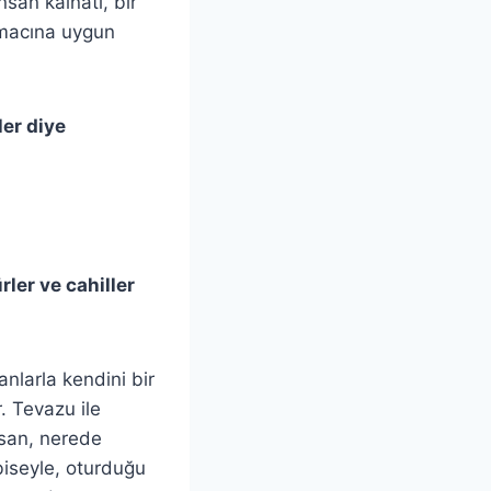
nsan kainatı, bir
amacına uygun
ler diye
ler ve cahiller
larla kendini bir
. Tevazu ile
nsan, nerede
biseyle, oturduğu