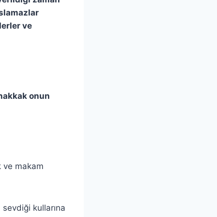
aslamazlar
erler ve
uhakkak onun
ak ve makam
sevdiği kullarına