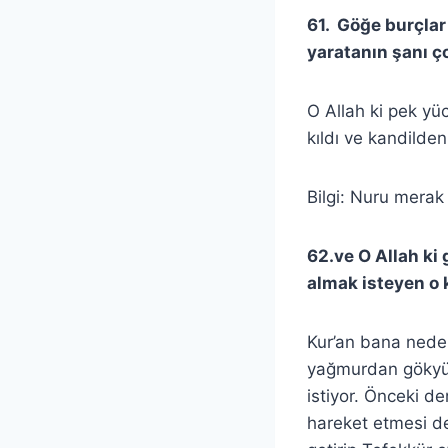
61. Göğe burçlar 
yaratanın şanı ç
O Allah ki pek yü
kıldı ve kandilden
Bilgi: Nuru mera
62.ve O Allah ki 
almak isteyen o 
Kur’an bana nede
yağmurdan gökyüz
istiyor. Önceki de
hareket etmesi de