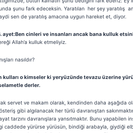
ttiğimizde, bütün kainatın şunu dediğini fark ederiz: Ey i
unda şunu fark edeceksin. Yaratılan her şey yaratılış 
aydi sen de yaratılış amacına uygun hareket et, diyor.
. ayet:Ben cinleri ve insanları ancak bana kulluk etsin
reği Allah’a kulluk etmeliyiz.
ışları nasıldır?
 kulları o kimseler ki yeryüzünde tevazu üzerine yürür
selametle derler.
rak servet ve makam olarak, kendinden daha aşağıda olan
österiş gibi algılanacak her türlü davranıştan sakınmaktır
yat tarzını davranışlara yansıtmaktır. Bunu yapabilen i
gi caddede yürürse yürüsün, bindiği arabayla, giydiği el