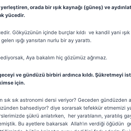
yerleştiren, orada bir ışık kaynağı (güneş) ve aydınlat
ok yücedir.
cedir. Gökyüzünün içinde burçlar kıldı ve kandil yani ışı
 gelen ışığı yansıtan nurlu bir ay yarattı.
k ediyorsak, Aya bakalım hiç gözümüz ağrımaz.
geceyi ve gündüzü birbiri ardınca kıldı. Şükretmeyi is
kimse için.
n sık sık astronomi dersi veriyor? Geceden gündüzden
ünden bahsediyor? diye sorarsak tefekkür etmemizi y
rslerimizde şükrü anlatırken, her yaratılanın, yaratılış 
miştik. Bu ayetlere bakarsak Allah’ın verdiği öğüdün ge