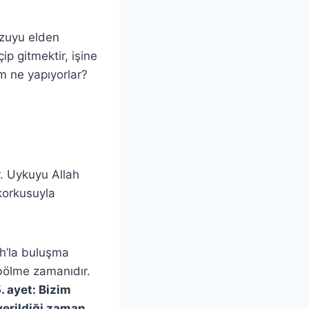
vazuyu elden
ip gitmektir, işine
m ne yapıyorlar?
. Uykuyu Allah
 korkusuyla
ah’la buluşma
 bölme zamanıdır.
. ayet: Bizim
verildiği zaman