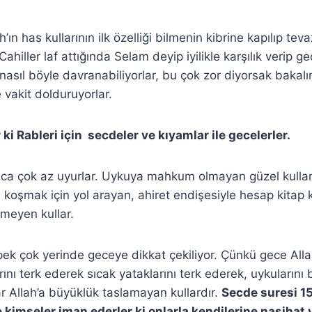
ın has kullarının ilk özelliği bilmenin kibrine kapılıp te
hiller laf attığında Selam deyip iyilikle karşılık verip geç
nasıl böyle davranabiliyorlar, bu çok zor diyorsak bakalı
 vakit dolduruyorlar.
 ki Rableri için secdeler ve kıyamlar ile gecelerler.
ca çok az uyurlar. Uykuya mahkum olmayan güzel kullar
’a koşmak için yol arayan, ahiret endişesiyle hesap kitap
rmeyen kullar.
pek çok yerinde geceye dikkat çekiliyor. Çünkü gece All
ını terk ederek sıcak yataklarını terk ederek, uykularını
r Allah’a büyüklük taslamayan kullardır.
Secde suresi 15
 kimseler iman ederler ki onlarla kendilerine nasihat 