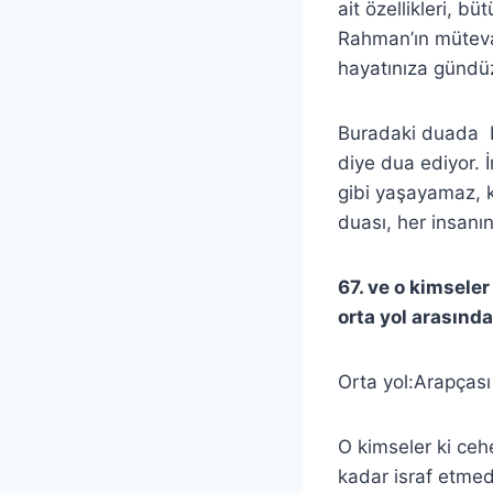
ait özellikleri, b
Rahman’ın mütevazı
hayatınıza gündüz
Buradaki duada bi
diye dua ediyor. 
gibi yaşayamaz, 
duası, her insanı
67. ve o kimseler
orta yol arasında
Orta yol:Arapçası
O kimseler ki ce
kadar israf etmed