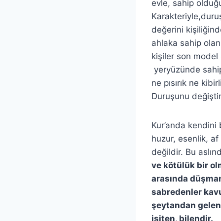
evle, sahip oldu
Karakteriyle,duruş
değerini kişiliği
ahlaka sahip olan 
kişiler son model a
yeryüzünde sahip 
ne pısırık ne kibi
Duruşunu değiştir
Kur’anda kendini 
huzur, esenlik, a
değildir. Bu aslın
ve kötülük bir o
arasında düşman
sabredenler kavu
şeytandan gelen 
işiten, bilendir.