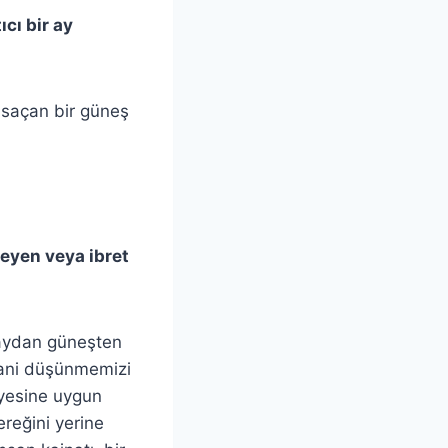
ıcı bir ay
k saçan bir güneş
teyen veya ibret
 aydan güneşten
ani düşünmemizi
gayesine uygun
reğini yerine