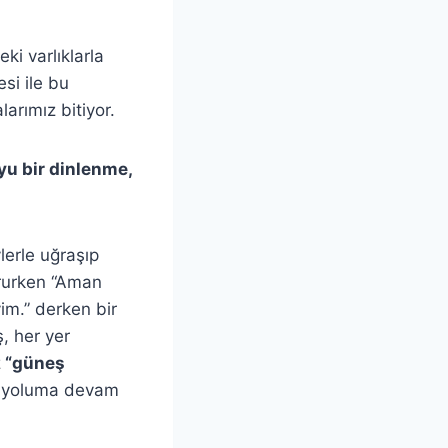
i varlıklarla
si ile bu
arımız bitiyor.
uyu bir dinlenme,
erle uğraşıp
rurken “Aman
yim.” derken bir
, her yer
z
“güneş
, yoluma devam