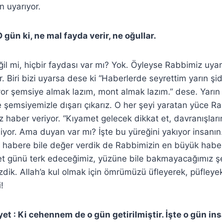
n uyarıyor.
O gün ki, ne mal fayda verir, ne oğullar.
l mi, hiçbir faydası var mı? Yok. Öyleyse Rabbimiz uyarı
. Biri bizi uyarsa dese ki “Haberlerde seyrettim yarın şi
or şemsiye almak lazım, mont almak lazım.” dese. Yarın 
ve şemsiyemizle dışarı çıkarız. O her şeyi yaratan yüce Ra
z haber veriyor. “Kıyamet gelecek dikkat et, davranışları
 diyor. Ama duyan var mı? İşte bu yüreğini yakıyor insanı
z habere bile değer verdik de Rabbimizin en büyük habe
t günü terk edeceğimiz, yüzüne bile bakmayacağımız şe
dik. Allah’a kul olmak için ömrümüzü üfleyerek, püfleye
!
yet : Ki cehennem de o gün getirilmiştir. İşte o gün ins