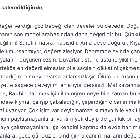
salıverildiğinde,
değer verdiği, göz bebeği olan develer bu devedir. Doğ
manın son model arabasından daha değerlidir bu. Çünk
ğil mi! Sürekli masraf kapısıdır. Ama deve doğurur. Kı
ile umursanmıyor, değersizleşiyor. Depremde evinde çan
eşyalarını düşünemezsin. Duvarlar üstüne üstüne yıkılırken
alığa en değerli elmaslar bile saçılsın dikkatini çekmez
rmadığın her neyin varsa anlamsızlaşır. Ölüm korkusunu 
yette sadece deveyi mi anlatıyor dersiniz! Mal kazanm
tme, Rabbini tanımak için ilim öğrenmeye bile zaman bu
dine kıyma, çalışıp çabaladığın, çırpındığın o canın malla
zi uyarıyor. Çok işim var deyip namaz kılmaya bile vakit
sı için paylaşmayanlara, vaktim yok deyip de günlük bir ay
aya çalışmayanlara, işe kendini kaptırıp da evde hanım
yanlara, gece gündüz çırpındığım o canım malların değer