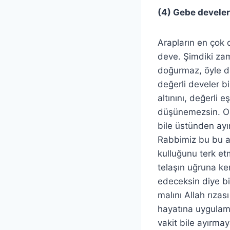
(4) Gebe develer 
Arapların en çok 
deve. Şimdiki za
doğurmaz, öyle de
değerli develer b
altınını, değerli 
düşünemezsin. Ort
bile üstünden ayı
Rabbimiz bu bu a
kulluğunu terk e
telaşın uğruna ken
edeceksin diye bi
malını Allah rıza
hayatına uygulam
vakit bile ayırma