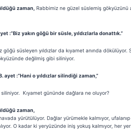
küldüğü zaman,
Rabbimiz ne güzel süslemiş gökyüzünü a
yet :”Biz yakın göğü bir süsle, yıldızlarla donattık.”
göğü süsleyen yıldızlar da kıyamet anında dökülüyor. Sa
ökyüzünde değilmiş gibi siliniyor.
. ayet :”Hani o yıldızlar silindiği zaman,”
r siliniyor. Kıyamet gününde dağlara ne oluyor?
tüldüğü zaman,
 havada yürütülüyor. Dağlar yürümekle kalmıyor, ufalanıp
lıyor. O kadar ki yeryüzünde iniş yokuş kalmıyor, her ye