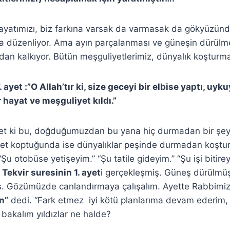
yatımızı, biz farkına varsak da varmasak da gökyüzündek
a düzenliyor. Ama ayın parçalanması ve güneşin dürülme
dan kalkıyor. Bütün meşguliyetlerimiz, dünyalık koşturmal
 ayet :”O Allah’tır ki, size geceyi bir elbise yaptı, uyk
 hayat ve meşguliyet kıldı.”
yet ki bu, doğduğumuzdan bu yana hiç durmadan bir şeyl
et koptuğunda ise dünyalıklar peşinde durmadan koştu
Şu otobüse yetişeyim.” “Şu tatile gideyim.” “Şu işi bitire
i
Tekvir suresinin 1. ayet
i gerçekleşmiş. Güneş dürülmüş
ş. Gözümüzde canlandırmaya çalışalım. Ayette Rabbimi
n”
dedi. “Fark etmez iyi kötü planlarıma devam ederim
 bakalım yıldızlar ne halde?