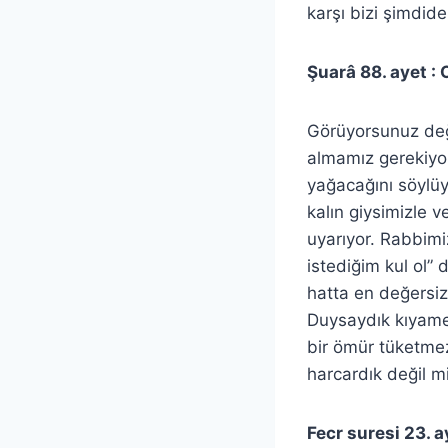
karşı bizi şimdide
Şuarâ 88. ayet : 
Görüyorsunuz deği
almamız gerekiyor
yağacağını söylüy
kalın giysimizle 
uyarıyor. Rabbimi
istediğim kul ol”
hatta en değersi
Duysaydık kıyame
bir ömür tüketmez
harcardık değil mi
Fecr suresi 23. a