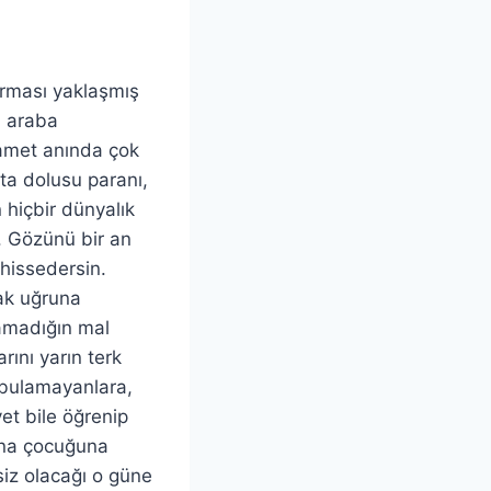
urması yaklaşmış
ü araba
yamet anında çok
ta dolusu paranı,
 hiçbir dünyalık
. Gözünü bir an
hissedersin.
ak uğruna
lamadığın mal
rını yarın terk
 bulamayanlara,
et bile öğrenip
ına çocuğuna
siz olacağı o güne