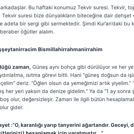
kadaşlar. Bu haftaki konumuz Tekvir suresi. Tekvir, top
ekvir suresi bize dünyalıkların biteceğine dair dehşet ve
e adeta bir sergi gibi sermektedir. Şimdi Kur’an’daki bu 
beraber öğütler alalım.
şşeytanirracim Bismillahirrahmanirrahim
ldüğü zaman,
Güneş aynı bohça gibi dürülüyor ve her ye
ydınlatma, ısıtma görevi bitti. Hani “güneş doğsun da işi
eçelim” deriz. “Öğlen olsun da yemeğimizi artık yiyelim.”
eş her yeri yaksın da denize gidelim.” Ya da “1 ay sonra 
k boş olur, değersizleşir. Zaman ile ilgili bütün hesaplama
olur gider.
yet :”O, karanlığı yarıp tanyerini ağartandır. Geceyi, 
kitlerinizi) hesaplamak için yaratmıştır….”