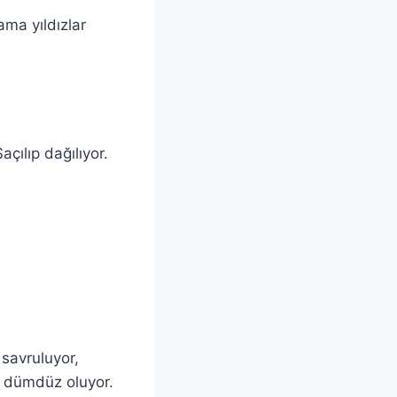
ma yıldızlar
çılıp dağılıyor.
 savruluyor,
r dümdüz oluyor.