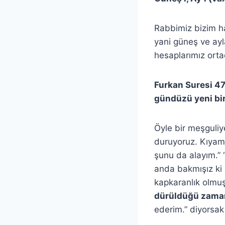
Rabbimiz bizim ha
yani güneş ve ayl
hesaplarımız orta
Furkan Suresi 47.
gündüzü yeni bir
Öyle bir meşguli
duruyoruz. Kıyam
şunu da alayım.” “
anda bakmışız k
kapkaranlık olmu
dürüldüğü zama
ederim.” diyorsak