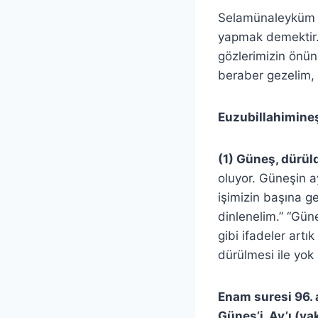
Selamünaleyküm ar
yapmak demektir. T
gözlerimizin önün
beraber gezelim, 
Euzubillahimine
(1) Güneş, dürü
oluyor. Güneşin a
işimizin başına g
dinlenelim.” “Gün
gibi ifadeler artı
dürülmesi ile yok 
Enam suresi 96. a
Güneş’i, Ay’ı (va