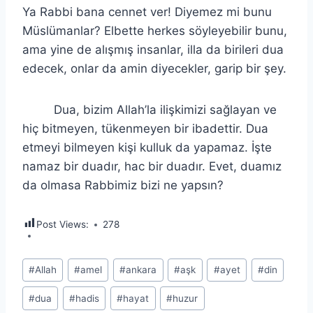
Ya Rabbi bana cennet ver! Diyemez mi bunu
Müslümanlar? Elbette herkes söyleyebilir bunu,
ama yine de alışmış insanlar, illa da birileri dua
edecek, onlar da amin diyecekler, garip bir şey.
Dua, bizim Allah’la ilişkimizi sağlayan ve
hiç bitmeyen, tükenmeyen bir ibadettir. Dua
etmeyi bilmeyen kişi kulluk da yapamaz. İşte
namaz bir duadır, hac bir duadır. Evet, duamız
da olmasa Rabbimiz bizi ne yapsın?
Post Views:
278
Post
#
Allah
#
amel
#
ankara
#
aşk
#
ayet
#
din
Tags:
#
dua
#
hadis
#
hayat
#
huzur