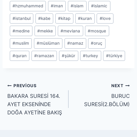
#
hzmuhammed
#
iman
#
islam
#
islamic
#
istanbul
#
kabe
#
kitap
#
kuran
#
love
#
medine
#
mekke
#
mevlana
#
mosque
#
muslim
#
müslüman
#
namaz
#
oruç
#
quran
#
ramazan
#
şükür
#
turkey
#
türkiye
Yazı
PREVIOUS
NEXT
BAKARA SURESİ 164.
BURUC
gezinmesi
AYET EKSENİNDE
SURESİ(2.BÖLÜM)
DOĞA AYETİNE BAKIŞ