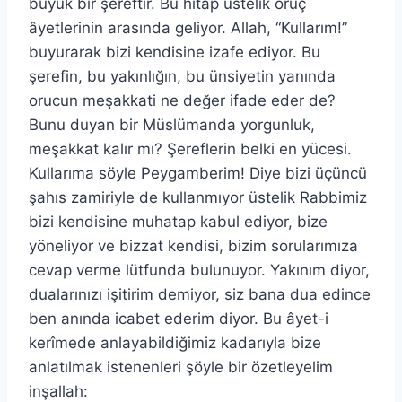
büyük bir şereftir. Bu hitap üstelik oruç
âyetlerinin arasında geliyor. Allah, “Kullarım!”
buyurarak bizi kendisine izafe ediyor. Bu
şerefin, bu yakınlığın, bu ünsiyetin yanında
orucun meşakkati ne değer ifade eder de?
Bunu duyan bir Müslümanda yorgunluk,
meşakkat kalır mı? Şereflerin belki en yücesi.
Kullarıma söyle Peygamberim! Diye bizi üçüncü
şahıs zamiriyle de kullanmıyor üstelik Rabbimiz
bizi kendisine muhatap kabul ediyor, bize
yöneliyor ve bizzat kendisi, bizim sorularımıza
cevap verme lütfunda bulunuyor. Yakınım diyor,
dualarınızı işitirim demiyor, siz bana dua edince
ben anında icabet ederim diyor. Bu âyet-i
kerîmede anlayabildiğimiz kadarıyla bize
anlatılmak istenenleri şöyle bir özetleyelim
inşallah: