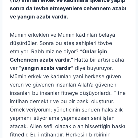
(10) İnanan erkek ve kadınlara işkence yapıp
sonra da tevbe etmeyenlere cehennem azabı
ve yangın azabı vardır.
Mümin erkekleri ve Mümin kadınları belaya
düşürdüler. Sonra bu ateş sahipleri tövbe
etmiyor. Rabbimiz ne diyor?
“Onlar için
Cehennem azabı vardır.”
Hatta bir artısı daha
var
“yangın azabı vardır”
diye buyuruyor.
Mümin erkek ve kadınları yani herkese güven
veren ve güvenen insanları Allah’a güvenen
insanları bu insanlar fitneye düşüyorlardı. Fitne
imtihan demektir ve bu bir baskı oluşturur.
Örnek veriyorum; yöneticinin senden haksızlık
yapmanı istiyor ama yapmazsan seni işten
atacak. Ailen sefil olacak o an hissettiğin baskı
fitnedir. Bu imtihandır. Herkesin birbirinin