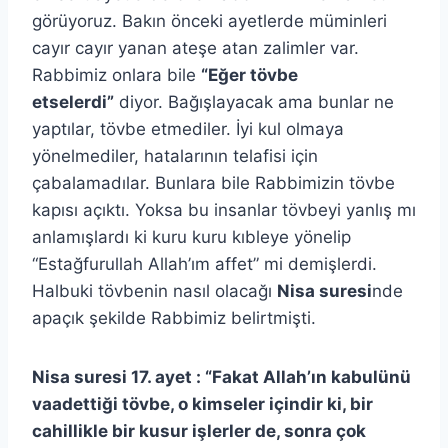
görüyoruz. Bakın önceki ayetlerde müminleri
cayır cayır yanan ateşe atan zalimler var.
Rabbimiz onlara bile
“Eğer tövbe
etselerdi”
diyor. Bağışlayacak ama bunlar ne
yaptılar, tövbe etmediler. İyi kul olmaya
yönelmediler, hatalarının telafisi için
çabalamadılar. Bunlara bile Rabbimizin tövbe
kapısı açıktı. Yoksa bu insanlar tövbeyi yanlış mı
anlamışlardı ki kuru kuru kıbleye yönelip
“Estağfurullah Allah’ım affet” mi demişlerdi.
Halbuki tövbenin nasıl olacağı
Nisa suresi
nde
apaçık şekilde Rabbimiz belirtmişti.
Nisa suresi 17. ayet : “Fakat Allah’ın kabulünü
vaadettiği tövbe, o kimseler içindir ki, bir
cahillikle bir kusur işlerler de, sonra çok