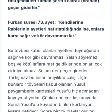
rastgeldikleri zaman şerefli olarak (oradan)
geçer giderler.”
Furkan suresi 73. ayet : “Kendilerine
Rablerinin ayetleri hatırlatıldığında ise, onlara
karşı sağır ve kör davranmazlar.”
Bu tövbesi kabul olanlar ayetleri duyduğunda
sağır ve kör gibi davranmaz. Yalan söylemez
boş ve kötü laflara rast geldiklerinde onları çok
ciddiye almaz. Selam der geçer giderler.
Tartışmaz bu insanlar iyilikte çalışır. İşte
bunlardır tövbeleri kabul olanlar. Yusuf
peygamberin kardeşleri Yusuf’u hiç acımadan
kuyuya atıyorlar. Çünkü onu çok kıskanıyorlar.
Sonra Yusuf’u o kuyudan birileri kurtarıyor.
Mısır’a getiriyor. Sonra birçok olaylar oluyor.