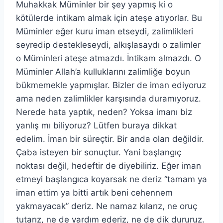
Muhakkak Müminler bir şey yapmış ki o
kötülerde intikam almak için ateşe atıyorlar. Bu
Müminler eğer kuru iman etseydi, zalimlikleri
seyredip destekleseydi, alkışlasaydı o zalimler
o Müminleri ateşe atmazdı. İntikam almazdı. O
Müminler Allah’a kulluklarını zalimliğe boyun
bükmemekle yapmışlar. Bizler de iman ediyoruz
ama neden zalimlikler karşısında duramıyoruz.
Nerede hata yaptık, neden? Yoksa imanı biz
yanlış mı biliyoruz? Lütfen buraya dikkat
edelim. İman bir süreçtir. Bir anda olan değildir.
Çaba isteyen bir sonuçtur. Yani başlangıç
noktası değil, hedeftir de diyebiliriz. Eğer iman
etmeyi başlangıca koyarsak ne deriz “tamam ya
iman ettim ya bitti artık beni cehennem
yakmayacak” deriz. Ne namaz kılarız, ne oruç
tutarız, ne de yardım ederiz, ne de dik dururuz.