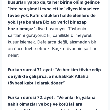
kusurları yapıp da, ta her birine ölüm gelince
“işte ben şimdi tevbe ettim” diyen kimselere
tövbe yok. Kafir oldukları halde ölenlere de
yok. İşte bunlara Biz acı verici bir azap
hazırlamışız”
diye buyuruyor. Tövbenin
şartlarını görüyoruz ki, cahillikle bilmeyerek
kusur işlemek. Defalarca değil, alışmadan bir
an önce tövbe etmek. Başka tövbenin şartları
neler;
Furkan suresi 71. ayet :”Ve her kim tövbe edip
de iyilikte çalışırsa, o muhakkak Allah’a
tövbesi kabul olarak döner.”
Furkan suresi 72. ayet : “Ve onlar ki, yalana
şahit olmazlar ve boş ve kötü laflara