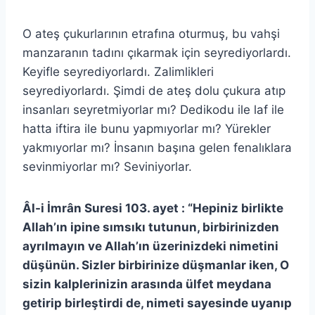
O ateş çukurlarının etrafına oturmuş, bu vahşi
manzaranın tadını çıkarmak için seyrediyorlardı.
Keyifle seyrediyorlardı. Zalimlikleri
seyrediyorlardı. Şimdi de ateş dolu çukura atıp
insanları seyretmiyorlar mı? Dedikodu ile laf ile
hatta iftira ile bunu yapmıyorlar mı? Yürekler
yakmıyorlar mı? İnsanın başına gelen fenalıklara
sevinmiyorlar mı? Seviniyorlar.
Âl-i İmrân Suresi 103. ayet : “Hepiniz birlikte
Allah’ın ipine sımsıkı tutunun, birbirinizden
ayrılmayın ve Allah’ın üzerinizdeki nimetini
düşünün. Sizler birbirinize düşmanlar iken, O
sizin kalplerinizin arasında ülfet meydana
getirip birleştirdi de, nimeti sayesinde uyanıp