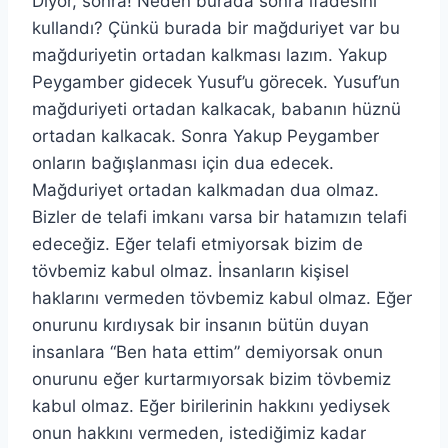
Diyor, sonra! Neden burada sonra ifadesini
kullandı? Çünkü burada bir mağduriyet var bu
mağduriyetin ortadan kalkması lazım. Yakup
Peygamber gidecek Yusuf’u görecek. Yusuf’un
mağduriyeti ortadan kalkacak, babanın hüznü
ortadan kalkacak. Sonra Yakup Peygamber
onların bağışlanması için dua edecek.
Mağduriyet ortadan kalkmadan dua olmaz.
Bizler de telafi imkanı varsa bir hatamızın telafi
edeceğiz. Eğer telafi etmiyorsak bizim de
tövbemiz kabul olmaz. İnsanların kişisel
haklarını vermeden tövbemiz kabul olmaz. Eğer
onurunu kırdıysak bir insanın bütün duyan
insanlara “Ben hata ettim” demiyorsak onun
onurunu eğer kurtarmıyorsak bizim tövbemiz
kabul olmaz. Eğer birilerinin hakkını yediysek
onun hakkını vermeden, istediğimiz kadar