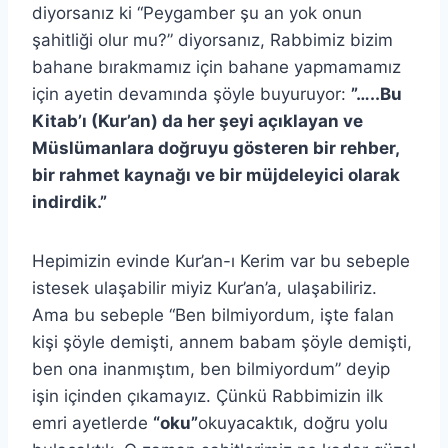
diyorsanız ki “Peygamber şu an yok onun
şahitliği olur mu?” diyorsanız, Rabbimiz bizim
bahane bırakmamız için bahane yapmamamız
için ayetin devamında şöyle buyuruyor:
”…..Bu
Kitab’ı (Kur’an) da her şeyi açıklayan ve
Müslümanlara doğruyu gösteren bir rehber,
bir rahmet kaynağı ve bir müjdeleyici olarak
indirdik.”
Hepimizin evinde Kur’an-ı Kerim var bu sebeple
istesek ulaşabilir miyiz Kur’an’a, ulaşabiliriz.
Ama bu sebeple “Ben bilmiyordum, işte falan
kişi şöyle demişti, annem babam şöyle demişti,
ben ona inanmıştım, ben bilmiyordum” deyip
işin içinden çıkamayız. Çünkü Rabbimizin ilk
emri ayetlerde
“oku”
okuyacaktık, doğru yolu