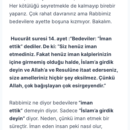
Her kötülüğü seyretmekle de kalmayıp birebir
yaparız. Çok rahat davranırız ama Rabbimiz
bedevilere ayette boşuna kızmıyor. Bakalım.
Hucurât suresi 14. ayet :”Bedeviler: “İman
ettik” dediler. De ki: “Siz henüz iman
etmediniz. Fakat henüz iman kalplerinizin
içine girmemiş olduğu halde, İslam’a girdik
deyin ve Allah’a ve Resulüne itaat ederseniz,
size amelleriniz hiçbir şey eksilmez. Çünkü
Allah, çok bağışlayan çok esirgeyendir.”
Rabbimiz ne diyor bedevilere
“iman
ettik”
demeyin diyor. Sadece
“İslam’a girdik
deyin”
diyor. Neden, çünkü iman etmek bir
süreçtir. İman eden insan peki nasıl olur,