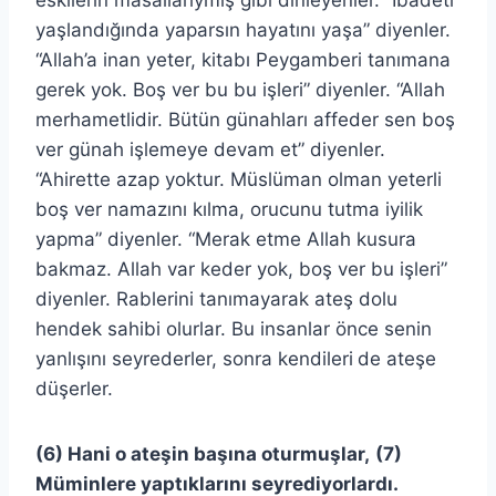
eskilerin masallarıymış gibi dinleyenler. “İbadeti
yaşlandığında yaparsın hayatını yaşa” diyenler.
“Allah’a inan yeter, kitabı Peygamberi tanımana
gerek yok. Boş ver bu bu işleri” diyenler. “Allah
merhametlidir. Bütün günahları affeder sen boş
ver günah işlemeye devam et” diyenler.
“Ahirette azap yoktur. Müslüman olman yeterli
boş ver namazını kılma, orucunu tutma iyilik
yapma” diyenler. “Merak etme Allah kusura
bakmaz. Allah var keder yok, boş ver bu işleri”
diyenler. Rablerini tanımayarak ateş dolu
hendek sahibi olurlar. Bu insanlar önce senin
yanlışını seyrederler, sonra kendileri
de ateşe
düşerler.
(6) Hani o ateşin başına oturmuşlar,
(7)
Müminlere yaptıklarını seyrediyorlardı.