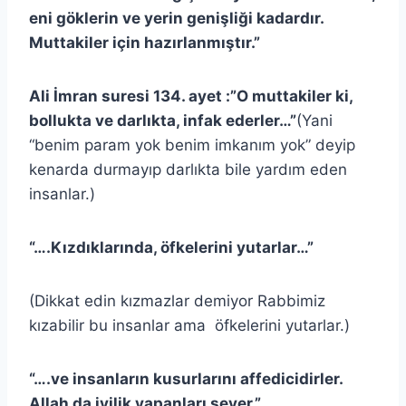
eni göklerin ve yerin genişliği kadardır.
Muttakiler için hazırlanmıştır.”
Ali İmran suresi 134. ayet :”O muttakiler ki,
bollukta ve darlıkta, infak ederler…”
(Yani
“benim param yok benim imkanım yok” deyip
kenarda durmayıp darlıkta bile yardım eden
insanlar.)
“….Kızdıklarında, öfkelerini yutarlar…”
(Dikkat edin kızmazlar demiyor Rabbimiz
kızabilir bu insanlar ama öfkelerini yutarlar.)
“….ve insanların kusurlarını affedicidirler.
Allah da iyilik yapanları sever.”