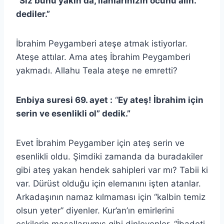
“Siz bunu yakın da, ilahlarınızın öcünü alın.”
dediler.”
İbrahim Peygamberi ateşe atmak istiyorlar.
Ateşe attılar. Ama ateş İbrahim Peygamberi
yakmadı. Allahu Teala ateşe ne emretti?
Enbiya suresi 69. ayet :
“
Ey ateş! İbrahim için
serin ve esenlikli ol” dedik.”
Evet İbrahim Peygamber için ateş serin ve
esenlikli oldu. Şimdiki zamanda da buradakiler
gibi ateş yakan hendek sahipleri var mı? Tabii ki
var. Dürüst olduğu için elemanını işten atanlar.
Arkadaşının namaz kılmaması için “kalbin temiz
olsun yeter” diyenler. Kur’an’ın emirlerini