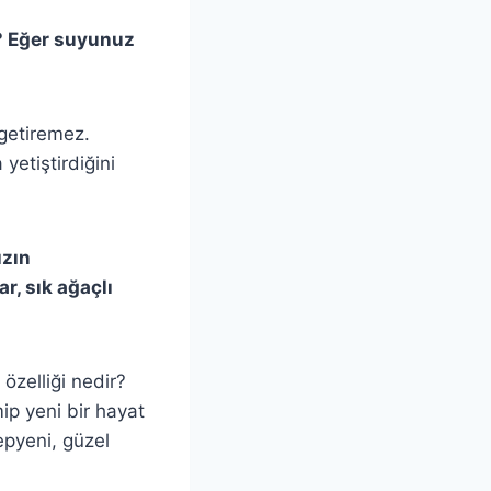
? Eğer suyunuz
getiremez.
yetiştirdiğini
ızın
r, sık ağaçlı
özelliği nedir?
p yeni bir hayat
yepyeni, güzel