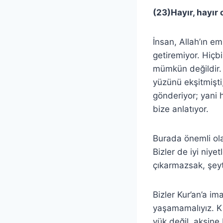
(23)Hayır, hayır 
İnsan, Allah’ın em
getiremiyor. Hiçbi
mümkün değildir. 
yüzünü ekşitmişti
gönderiyor; yani 
bize anlatıyor.
Burada önemli ol
Bizler de iyi niye
çıkarmazsak, şeyt
Bizler Kur’an’a im
yaşamamalıyız. Ki
yük değil, aksine 