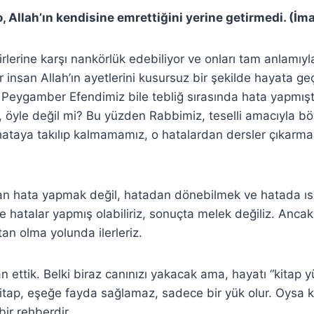
o, Allah’ın kendisine emrettiğini yerine getirmedi. (İm
irlerine karşı nankörlük edebiliyor ve onları tam anlamıyl
r insan Allah’ın ayetlerini kusursuz bir şekilde hayata g
Peygamber Efendimiz bile tebliğ sırasında hata yapmıştı
, öyle değil mi? Bu yüzden Rabbimiz, teselli amacıyla bö
hataya takılıp kalmamamız, o hatalardan dersler çıkarma
an hata yapmak değil, hatadan dönebilmek ve hatada ıs
tle hatalar yapmış olabiliriz, sonuçta melek değiliz. Anc
an olma yolunda ilerleriz.
an ettik. Belki biraz canınızı yakacak ama, hayatı “kitap y
tap, eşeğe fayda sağlamaz, sadece bir yük olur. Oysa ki
bir rehberdir.