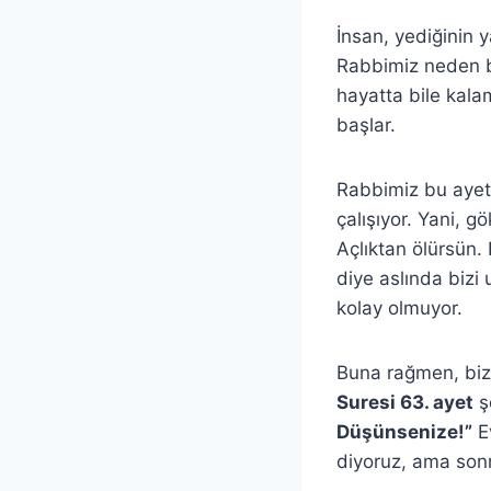
İnsan, yediğinin ya
Rabbimiz neden böy
hayatta bile kalam
başlar.
Rabbimiz bu ayetl
çalışıyor. Yani, 
Açlıktan ölürsün.
diye aslında bizi 
kolay olmuyor.
Buna rağmen, bizl
Suresi 63. ayet
ş
Düşünsenize!”
Ev
diyoruz, ama sonr