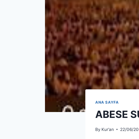
ANA SAYFA
ABESE S
By
Kur’an
22/06/20