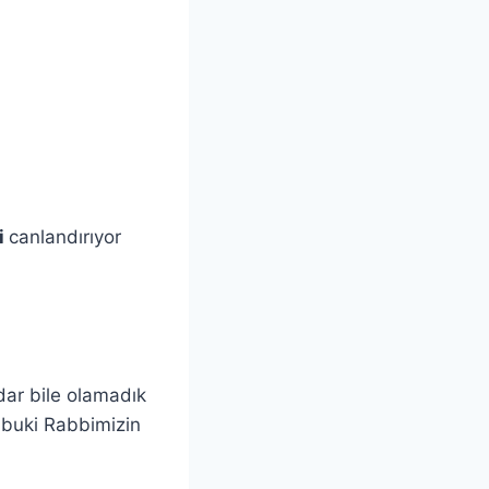
i
canlandırıyor
dar bile olamadık
lbuki Rabbimizin