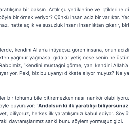
ratılışına bir baksın. Artık şu yediklerine ve içtiklerine d
le bir örnek veriyor? Çünkü insan aciz bir varlıktır. Yed
az, hatta açlık ve susuzluk insanı insanlıktan çıkarır, bir
erde, kendini Allah’a ihtiyaçsız gören insana, onun aciz
gökten yağmur yağmasa, gıdalar yetişmese senin ne üstün
 Rabbimiz, “Kendini müstağni görme, yani kendini Allah’a
uyarıyor. Peki, biz bu uyarıyı dikkate alıyor muyuz? Ne y
er bir tohumu bile bitiremezken nasıl nankör olabiliyoru
öyle buyuruyor: “
Andolsun ki ilk yaratılışı biliyorsunuz
et, biliyoruz, herkes ilk yaratılışımızı kabul ediyor. Söyl
aki davranışlarımız sanki bunu söylemiyormuşuz gibi.