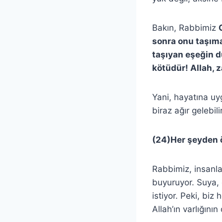
Bakın, Rabbimiz
sonra onu taşıma
taşıyan eşeğin du
kötüdür! Allah, 
Yani, hayatına uy
biraz ağır gelebi
(24)Her şeyden ö
Rabbimiz, insanlar
buyuruyor. Suya, 
istiyor. Peki, bi
Allah’ın varlığını