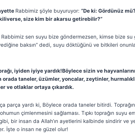
ayette
Rabbimiz şöyle buyuruyor:
“De ki: Gördünüz mü
liverse, size kim bir akarsu getirebilir?”
 Rabbimiz sen suyu bize göndermezsen, kimse bize su 
ediğine baksın” dedi, suyu döktüğünü ve bitkileri onunla 
rağı, iyiden iyiye yardık!Böylece sizin ve hayvanların
 orada taneler, üzümler, yoncalar, zeytinler, hurmalıkla
r ve otlaklar ortaya çıkardık.
a parça yardı ki, Böylece orada taneler bitirdi. Toprağın 
ohumun çimlenmesini sağlaması. Tıpkı toprağın suyu emi
ibi, bir insan da Allah’ın ayetlerini kalbinde sindirir ve 
er. İşte o insan ne güzel olur!