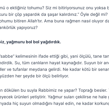
ü o ektiğiniz tohumu? Siz mi bitiriyorsunuz onu yoksa bi
kuru bir çöp yapardık da şaşar kalırdınız.” Öyle değil mi?
tohumu bitiren Allah’tır. Ama buna rağmen nasıl oluyor da
nankörlük yapıyoruz?
iz, yağmuru bol bol yağdırdık.
sabbe” kelimesinin ifade ettiği gibi, yani ölçülü, tane tan
ndirdik. Su, tüm canlıların hayat kaynağıdır. Suyun bir a
eller ve tufanlar meydana gelirdi. Ne kadar kötü bir senar
yüzden her şeyde bir ölçü belirliyor.
n dökülen bu suyla Rabbimiz ne yapar? Toprağı besler.
yecek ürünleri yetiştirir. Yağmur suları çekilirse ne hale g
yada hiç suyun olmadığını hayal edin, ne kadar korkunç