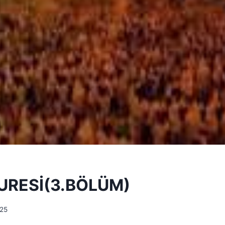
URESİ(3.BÖLÜM)
25