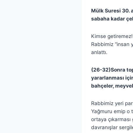
Mülk Suresi 30. 
sabaha kadar çeki
Kimse getiremez!
Rabbimiz “insan y
anlattı.
(26-32)Sonra top
yararlanması için
bahçeler, meyvele
Rabbimiz yeri parç
Yağmuru emip o t
ortaya çıkarması g
davranışlar sergil