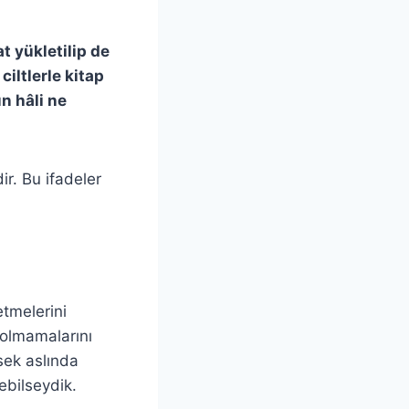
t yükletilip de
iltlerle kitap
n hâli ne
ir. Bu ifadeler
etmelerini
 olmamalarını
sek aslında
rebilseydik.