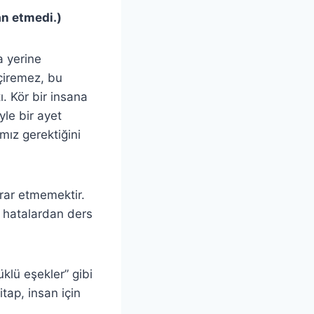
an etmedi.)
a yerine
eçiremez, bu
. Kör bir insana
yle bir ayet
mız gerektiğini
rar etmemektir.
ak hatalardan ders
üklü eşekler” gibi
tap, insan için