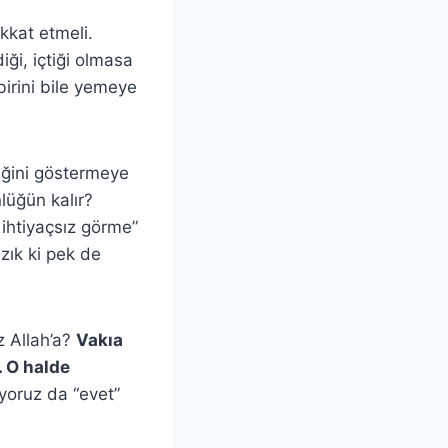
ikkat etmeli.
iği, içtiği olmasa
birini bile yemeye
liğini göstermeye
lüğün kalır?
 ihtiyaçsız görme”
azık ki pek de
z Allah’a?
Vakıa
. O halde
üyoruz da “evet”