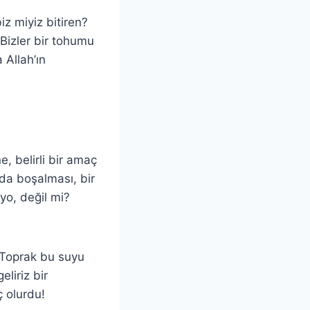
z miyiz bitiren?
 Bizler bir tohumu
 Allah’ın
e, belirli bir amaç
nda boşalması, bir
yo, değil mi?
 Toprak bu suyu
eliriz bir
 olurdu!