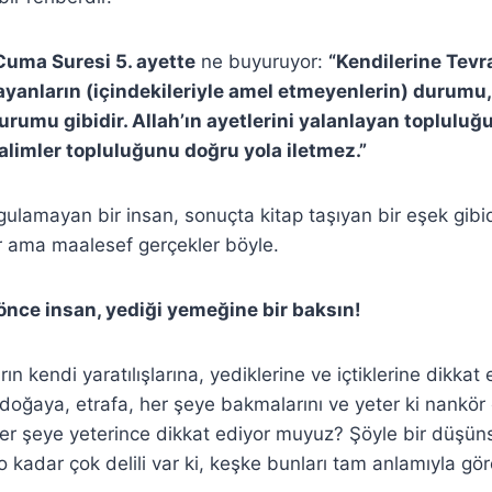
Cuma Suresi 5. ayette
ne buyuruyor:
“Kendilerine Tevra
yanların (içindekileriyle amel etmeyenlerin) durumu, c
rumu gibidir. Allah’ın ayetlerini yalanlayan topluluğu
zalimler topluluğunu doğru yola iletmez.”
gulamayan bir insan, sonuçta kitap taşıyan bir eşek gibid
lir ama maalesef gerçekler böyle.
nce insan, yediği yemeğine bir baksın!
ın kendi yaratılışlarına, yediklerine ve içtiklerine dikkat 
doğaya, etrafa, her şeye bakmalarını ve yeter ki nankör
z her şeye yeterince dikkat ediyor muyuz? Şöyle bir düşün
n o kadar çok delili var ki, keşke bunları tam anlamıyla gö