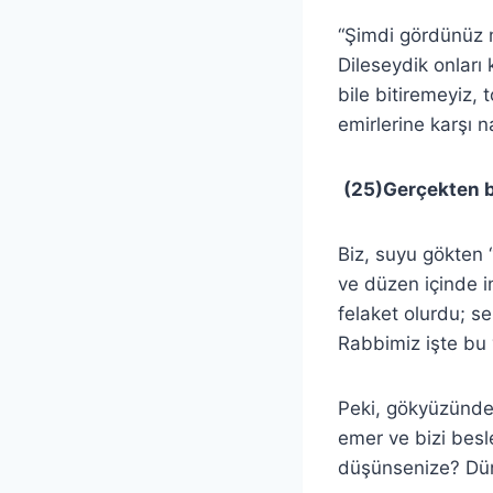
“Şimdi gördünüz m
Dileseydik onları 
bile bitiremeyiz, 
emirlerine karşı 
(25)Gerçekten b
Biz, suyu gökten “
ve düzen içinde i
felaket olurdu; s
Rabbimiz işte bu 
Peki, gökyüzünde
emer ve bizi besle
düşünsenize? Dün