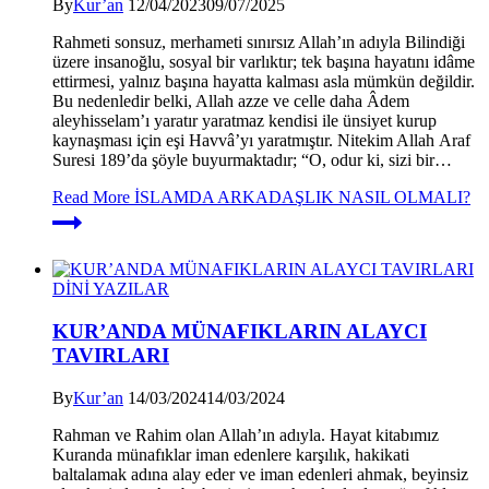
By
Kur’an
12/04/2023
09/07/2025
Rahmeti sonsuz, merhameti sınırsız Allah’ın adıyla Bilindiği
üzere insanoğlu, sosyal bir varlıktır; tek başına hayatını idâme
ettirmesi, yalnız başına hayatta kalması asla mümkün değildir.
Bu nedenledir belki, Allah azze ve celle daha Âdem
aleyhisselam’ı yaratır yaratmaz kendisi ile ünsiyet kurup
kaynaşması için eşi Havvâ’yı yaratmıştır. Nitekim Allah Araf
Suresi 189’da şöyle buyurmaktadır; “O, odur ki, sizi bir…
Read More
İSLAMDA ARKADAŞLIK NASIL OLMALI?
DİNİ YAZILAR
KUR’ANDA MÜNAFIKLARIN ALAYCI
TAVIRLARI
By
Kur’an
14/03/2024
14/03/2024
Rahman ve Rahim olan Allah’ın adıyla. Hayat kitabımız
Kuranda münafıklar iman edenlere karşılık, hakikati
baltalamak adına alay eder ve iman edenleri ahmak, beyinsiz