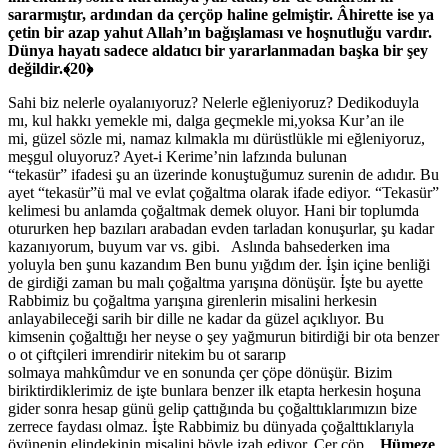
sararmıştır, ardından da çerçöp haline gelmiştir. Âhirette ise ya
çetin bir azap yahut Allah’ın bağışlaması ve hoşnutluğu vardır.
Dünya hayatı sadece aldatıcı bir yararl
anmadan başka bir şey
değildir.
﴾
20
﴿
Sahi biz nelerle oyalanıyoruz? Nelerle eğleniyoruz? Dedikoduyla
mı, kul hakkı yemekle mi, dalga geçmekle mi,yoksa Kur’an ile
mi, güzel sözle mi, namaz kılmakla mı dürüstlükle mi eğleniyoruz,
meşgul oluyoruz? Ayet-i Kerime’nin lafzında bulunan
“tekasür” ifadesi şu an üzerinde konuştuğumuz surenin de adıdır. Bu
ayet “tekasür”ü mal ve evlat çoğaltma olarak ifade ediyor. “Tekasür”
kelimesi bu anlamda çoğaltmak demek oluyor. Hani bir toplumda
otururken hep bazıları arabadan evden tarladan konuşurlar, şu kadar
kazanıyorum, buyum var vs. gibi. Aslında bahsederken ima
yoluyla ben şunu kazandım Ben bunu yığdım der. İşin içine benliği
de girdiği zaman bu malı çoğaltma yarışına dönüşür. İşte bu ayette
Rabbimiz bu çoğaltma yarışına girenlerin misalini herkesin
anlayabileceği sarih bir dille ne kadar da güzel açıklıyor. Bu
kimsenin çoğalttığı her neyse o şey yağmurun bitirdiği bir ota benzer
o ot çiftçileri imrendirir nitekim bu ot sararıp
solmaya mahkûmdur ve en sonunda çer çöpe dönüşür. Bizim
biriktirdiklerimiz de işte bunlara benzer ilk etapta herkesin hoşuna
gider sonra hesap günü gelip çattığında bu çoğalttıklarımızın bize
zerrece faydası olmaz. İşte Rabbimiz bu dünyada çoğalttıklarıyla
övünenin elindekinin misalini böyle izah ediyor. Çer çöp…
H
ümeze