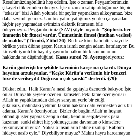
Resulümüzüngönlünü hoş edelim. İşte o zaman Peygamberimizin
şikayet ettiklerinden olmayız. İşte o zaman sahip olduğumuz hiçbir
“tekasür” bizi Allah yolunda bir şeyler yapmaktan alıkoyamaz, bize
daha sevimli gelmez. Unutmayalım yattığımız yerden çalışmadan
hiçbir şey yapmadan evimizin elektrik faturasını bile
ödeyemeyiz. Peygamberimiz (SAV) şöyle buyurdu
“Şüphesiz her
ümmetin bir fitnesi vardır. Ümmetimin fitnesi (imtihan vesilesi)
de maldır.” (Tirmizî, Zühd 26)
Bu bize kimi hatırlattı sarayı ile
birlikte yerin dibine geçen Karun isimli zengin adamı hatırlatıyor. Bu
kimseihtişamlı bir hayat yaşıyordu halkın bir kısmının onun
hakkında ne düşündüğünü
Kasas suresi 79. Ayette
görüyoruz:
Kārûn gösterişli bir şekilde kavminin karşısına çıkardı. Dünya
hayatını arzulayanlar, “Keşke Kārûn’a verilenin bir benzeri
bize de verilseydi! Doğrusu o çok şanslı!” derlerdi.
﴾
79
﴿
Dikkat edin.. Halk Karun’a nasıl da gıptayla özenerek bakıyor. İşte
onlar Dünyalık şeylere özenen kimseler. Peki kime özeniyorlar?
Allah’ın yaptıklarından dolayı sarayını yerle bir ettiği,
şükürsüz, malındaki yetimin fakirin hakkını dahi vermekten aciz bir
adama, Karun’a özeniyorlar. Bizler de bugün Allah’ın hoşnut
olmadığı işler yaparak zengin olan, kendini sergileyerek para
kazanan, sanki ahiret hiç yokmuşçasına davranan o kimselere
öykünüyor muyuz? Yoksa o insanların haline üzülüp “Rabbim
hidayet nasib eyle.” Diyebiliyor muyuz? Malını hayra harcamayan