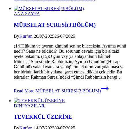
ANA SAYFA
MÜRSELAT SURESİ(3.BÖLÜM)
By
Kur’an
26/07/2025
26/07/2025
(14)Hüküm ve ayırım gününü sen ne bileceksin. Ayırma günü
nedir? Sana ne bildirdi? Bu sorunun cevabı için bir alttaki
ayete bakalım. (15)O gün vay yalanlayanların hâline!
Mürselat Suresi’nde Rabbimizin, Ayırma Günü’nü (Hesap
Günü’nü) yalanlayanlara yaptığı on tekrarın vurgulanması ve
her birinin farklı bir yalana işaret etmesi dikkat çekicidir. Bu
tekrarlar, Rahman Suresi’ndeki “Şimdi Rabbimizin hangi…
Read More
MÜRSELAT SURESİ(3.BÖLÜM)
DİNİ YAZILAR
TEVEKKÜL ÜZERİNE
By
Kur’an
14/07/2023
09/07/2025