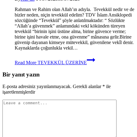
Rahman ve Rahim olan Allah’ın adıyla. Tevekkül nedir ve de
bizler neden, niçin tevekkül edelim? TDV İslam Ansiklopedi
sözcüğünde “Tevekkül” şöyle anlatılmaktadır: “ Sözlükte
“Allah’a güvenmek” anlamındaki vekl kökünden türeyen
tevekkül “birinin işini üstüne alma, birine güvence verme;
birine işini havale etme, ona güvenme” mânasına gelir.Birine
güvenip dayanan kimseye mütevekkil, güvenilene vekîl denir.
Kaynaklarda çoğunlukla vekil…
Read More
TEVEKKÜL ÜZERİNE
Bir yanıt yazın
E-posta adresiniz yayınlanmayacak.
Gerekli alanlar
*
ile
işaretlenmişlerdir