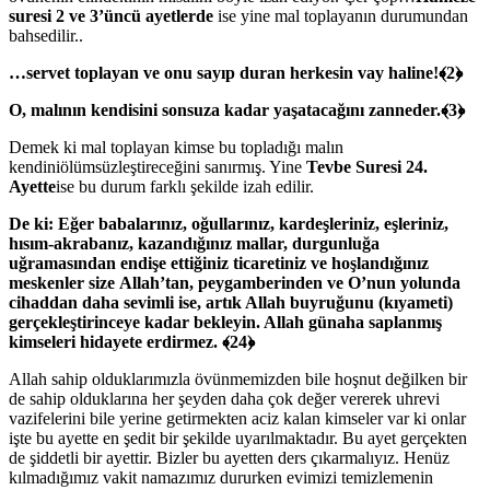
suresi 2
ve
3
’üncü ayetlerde
ise yine mal toplayanın durumundan
bahsedilir..
…
servet toplayan ve onu sayıp duran herkesin vay haline!
﴾
2
﴿
O, malının kendisini sonsuza kadar yaşatacağını zanneder.
﴾
3
﴿
Demek ki mal toplayan kimse bu topladığı malın
kendiniölümsüzleştireceğini sanırmış. Yine
Tevbe
Suresi 24.
Ayette
ise bu durum farklı şekilde izah edilir.
De ki: Eğer babalarınız, oğullarınız, kardeşleriniz, eşleriniz,
hısım-akrabanız, kazandığınız mallar, durgunluğa
uğramasından endişe ettiğiniz ticaretiniz ve hoşlandığınız
meskenler size
Allah’tan, peygamberinden ve O’nun yolunda
cihaddan daha sevimli ise, artık Allah buyruğunu (kıyameti)
gerçekleştirinceye kadar bekleyin. Allah günaha saplanmış
kimseleri hidayete erdirmez.
﴾
24
﴿
Allah sahip olduklarımızla övünmemizden bile hoşnut değilken bir
de sahip olduklarına her şeyden daha çok değer vererek uhrevi
vazifelerini bile yerine getirmekten aciz kalan kimseler var ki onlar
işte bu ayette en şedit bir şekilde uyarılmaktadır. Bu ayet gerçekten
de şiddetli bir ayettir. Bizler bu ayetten ders çıkarmalıyız. Henüz
kılmadığımız vakit namazımız dururken evimizi temizlemenin