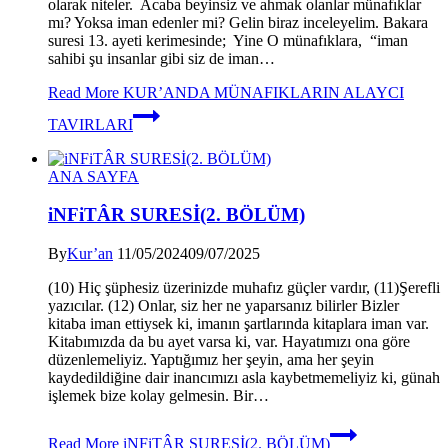
olarak niteler. Acaba beyinsiz ve ahmak olanlar münafıklar
mı? Yoksa iman edenler mi? Gelin biraz inceleyelim. Bakara
suresi 13. ayeti kerimesinde; Yine O münafıklara, “iman
sahibi şu insanlar gibi siz de iman…
Read More
KUR’ANDA MÜNAFIKLARIN ALAYCI
TAVIRLARI
ANA SAYFA
iNFiTÂR SURESİ(2. BÖLÜM)
By
Kur’an
11/05/2024
09/07/2025
(10) Hiç şüphesiz üzerinizde muhafız güçler vardır, (11)Şerefli
yazıcılar. (12) Onlar, siz her ne yaparsanız bilirler Bizler
kitaba iman ettiysek ki, imanın şartlarında kitaplara iman var.
Kitabımızda da bu ayet varsa ki, var. Hayatımızı ona göre
düzenlemeliyiz. Yaptığımız her şeyin, ama her şeyin
kaydedildiğine dair inancımızı asla kaybetmemeliyiz ki, günah
işlemek bize kolay gelmesin. Bir…
Read More
iNFiTÂR SURESİ(2. BÖLÜM)