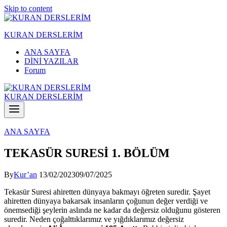
Skip to content
KURAN DERSLERİM
ANA SAYFA
DİNİ YAZILAR
Forum
KURAN DERSLERİM
ANA SAYFA
TEKASÜR SURESİ 1. BÖLÜM
By
Kur’an
13/02/2023
09/07/2025
Tekasür Suresi ahiretten dünyaya bakmayı öğreten suredir. Şayet
ahiretten dünyaya bakarsak insanların çoğunun değer verdiği ve
önemsediği şeylerin aslında ne kadar da değersiz olduğunu gösteren
suredir. Neden çoğalttıklarımız ve yığdıklarımız değersiz