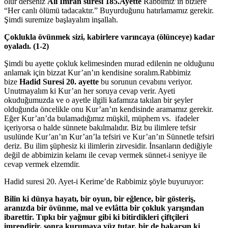
olur derseniz
Ali İmran suresi 185
.
A
yette
Rabbimiz’in bizlere
“Her canlı ölümü tadacaktır.” Buyurduğunu hatırlamamız gerekir.
Şimdi suremize başlayalım inşallah.
Çoklukla övünmek sizi, kabirlere varıncaya (ölünceye) kadar
oyaladı.
(
1-2
)
Şimdi bu ayette çokluk kelimesinden murad edilenin ne olduğunu
anlamak için bizzat Kur’an’ın kendisine soralım.Rabbimiz
bize
Hadid S
uresi 20
.
ayette
bu sorunun cevabını veriyor.
Unutmayalım ki Kur’an her soruya cevap verir. Ayeti
okuduğumuzda ve o ayetle ilgili kafamıza takılan bir şeyler
olduğunda öncelikle onu Kur’an’ın kendisinde aramamız gerekir.
Eğer Kur’an’da bulamadığımız müşkil, müphem vs. ifadeler
içeriyorsa o halde sünnete bakılmalıdır. Biz bu ilimlere tefsir
usulünde Kur’an’ın Kur’an’la tefsiri ve Kur’an’ın Sünnetle tefsiri
deriz. Bu ilim şüphesiz ki ilimlerin zirvesidir. İnsanların dediğiyle
değil de abbimizin kelamı ile cevap vermek sünnet-i seniyye ile
cevap vermek elzemdir.
Hadid suresi 20. Ayet-i Kerime’de Rabbimiz şöyle buyuruyor:
Bilin ki dünya hayatı, bir oyun, bir eğlence, bir gösteriş,
aranızda bir övünme, mal ve evlâtta bir çokluk yarışından
ibarettir. Tıpkı bir yağmur gibi ki bitirdikleri çiftçileri
imrendirir, sonra kurumaya yüz tutar, bir de bakarsın ki