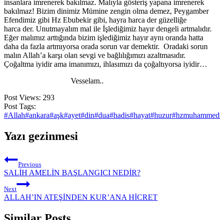
insanlara imrenerek bakılmaz. Malıyla gösteriş yapana imrenerek
bakılmaz! Bizim dinimiz Mümine zengin olma demez, Peygamber
Efendimiz gibi Hz Ebubekir gibi, hayra harca der güzelliğe
harca der. Unutmayalım mal ile İşlediğimiz hayır dengeli artmalıdır.
Eğer malımız arttığında bizim işlediğimiz hayır aynı oranda hatta
daha da fazla artmıyorsa orada sorun var demektir. Oradaki sorun
malın Allah’a karşı olan sevgi ve bağlılığımızı azaltmasıdır.
Çoğaltma iyidir ama imanımızı, ihlasımızı da çoğaltıyorsa iyidir…
Vesselam..
Post Views:
293
Post Tags:
#
Allah
#
ankara
#
aşk
#
ayet
#
din
#
dua
#
hadis
#
hayat
#
huzur
#
hzmuhammed
Yazı gezinmesi
Previous
SALİH AMELİN BAŞLANGICI NEDİR?
Next
ALLAH’IN ATEŞİNDEN KUR’ANA HİCRET
Similar Posts