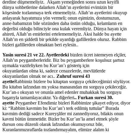
derdine düşmemeliyiz. Akşam yemeğinden sonra uzun keyifli
dünya sohbetlerine dalarken Allah’ın ayetlerini evimizin bir
köşesinde tozlanmaya terk etmemeliyiz. Allah’ın ayetlerini okuyup
anlayarak hayatımıza yön vermeli; onun eşimizin, dostumuzun,
anne-babamızın bile sözünden daha üstün olduğu, kelamların en
değerlisi olduğu bilinciyle ona kulak veremliyiz. Dünya hayatı için
ahireti, Allah’ın emirlerini ertelememeliyiz. Aksi halde bu ayette
Allah’ın en şiddetli bir şekilde uyardığı gafillerden oluruz. Rabbim
bizleri gafillerden olmaktan beri eylesin..
Yasin suresi 21
ve 22. Ayetlerdeki
bizden ücret istemeyen elçiler,
Allah’ın peygamberleridir. Biz bu peygamberlere koşulsuz şartsız
uymakla vazifeliyken bu Kur’an’ı gösteriş için
okuyanlardan olma ki, sadece cenazelerde, mevlütlerde
okuyanlardan olmak ne acı..
Z
uhruf suresi 43
ayette
Rabbimiz bizlere bu kitaptan sorguya çekileceğimizi söylüyor.
Bu kitabın lafzından mı yoksa manasından mı sorguya çekileceğiz.
Kur’an-ı okuyan ve onunla amel edenler muhakkak bu sorguyu
başarıyla tamamlayacaktır. Ya diğerleri
..
Furkan suresi 30
.
ayette
Peygamber Efendimiz bizleri Rabbimize şikayet ediyor, diyor
ki: “Rabbim kavmim bu Kur’an’ı terk edilmiş tuttular” Burada
kavmim dediği sadece Kureyşliler mi zannediyoruz, bilakis onun
kavmi bütün ümmetidir. Bizler bu Kur’an’la amel etmek şöyle
dursun onu düzenli olarak lafzından okumuyoruz bile,
Kuranlarımızıraflarda tozlandırmayalım, elimize alalım ki