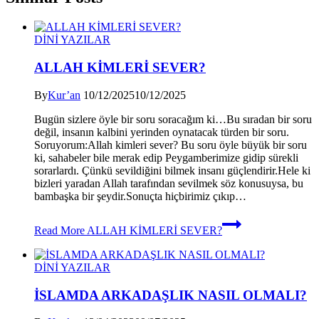
DİNİ YAZILAR
ALLAH KİMLERİ SEVER?
By
Kur’an
10/12/2025
10/12/2025
Bugün sizlere öyle bir soru soracağım ki…Bu sıradan bir soru
değil, insanın kalbini yerinden oynatacak türden bir soru.
Soruyorum:Allah kimleri sever? Bu soru öyle büyük bir soru
ki, sahabeler bile merak edip Peygamberimize gidip sürekli
sorarlardı. Çünkü sevildiğini bilmek insanı güçlendirir.Hele ki
bizleri yaradan Allah tarafından sevilmek söz konusuysa, bu
bambaşka bir şeydir.Sonuçta hiçbirimiz çıkıp…
Read More
ALLAH KİMLERİ SEVER?
DİNİ YAZILAR
İSLAMDA ARKADAŞLIK NASIL OLMALI?