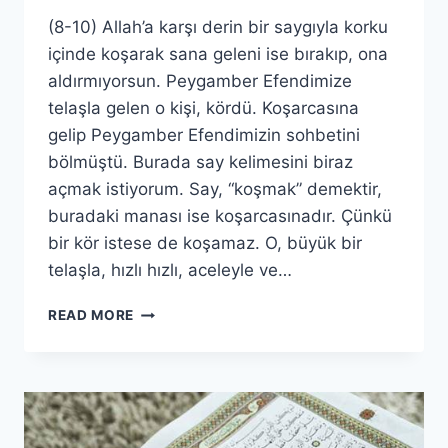
(8-10) Allah’a karşı derin bir saygıyla korku
içinde koşarak sana geleni ise bırakıp, ona
aldırmıyorsun. Peygamber Efendimize
telaşla gelen o kişi, kördü. Koşarcasına
gelip Peygamber Efendimizin sohbetini
bölmüştü. Burada say kelimesini biraz
açmak istiyorum. Say, “koşmak” demektir,
buradaki manası ise koşarcasınadır. Çünkü
bir kör istese de koşamaz. O, büyük bir
telaşla, hızlı hızlı, aceleyle ve…
ABESE
READ MORE
SURESİ(2.BÖLÜM)