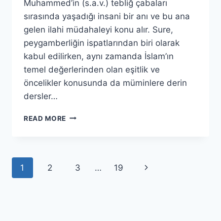
Muhammed’in (s.a.v.) tebliğ çabaları
sırasında yaşadığı insani bir anı ve bu ana
gelen ilahi müdahaleyi konu alır. Sure,
peygamberliğin ispatlarından biri olarak
kabul edilirken, aynı zamanda İslam’ın
temel değerlerinden olan eşitlik ve
öncelikler konusunda da müminlere derin
dersler…
ABESE
READ MORE
SURESİ(1.BÖLÜM)
Page
Next
1
2
3
…
19
navigation
Page