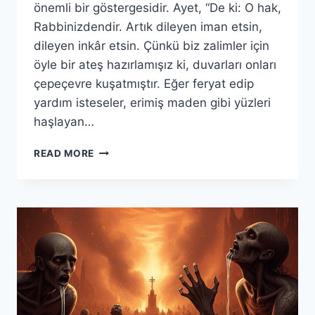
önemli bir göstergesidir. Ayet, “De ki: O hak,
Rabbinizdendir. Artık dileyen iman etsin,
dileyen inkâr etsin. Çünkü biz zalimler için
öyle bir ateş hazırlamışız ki, duvarları onları
çepeçevre kuşatmıştır. Eğer feryat edip
yardım isteseler, erimiş maden gibi yüzleri
haşlayan…
NEBE
READ MORE
SURESİ(3.BÖLÜM)