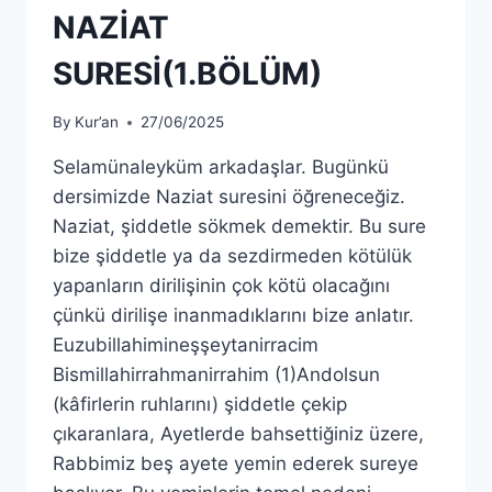
NAZİAT
SURESİ(1.BÖLÜM)
By
Kur’an
27/06/2025
Selamünaleyküm arkadaşlar. Bugünkü
dersimizde Naziat suresini öğreneceğiz.
Naziat, şiddetle sökmek demektir. Bu sure
bize şiddetle ya da sezdirmeden kötülük
yapanların dirilişinin çok kötü olacağını
çünkü dirilişe inanmadıklarını bize anlatır.
Euzubillahimineşşeytanirracim
Bismillahirrahmanirrahim (1)Andolsun
(kâfirlerin ruhlarını) şiddetle çekip
çıkaranlara, Ayetlerde bahsettiğiniz üzere,
Rabbimiz beş ayete yemin ederek sureye