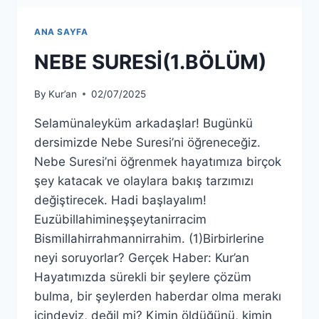
ANA SAYFA
NEBE SURESİ(1.BÖLÜM)
By
Kur’an
02/07/2025
Selamünaleyküm arkadaşlar! Bugünkü
dersimizde Nebe Suresi’ni öğreneceğiz.
Nebe Suresi’ni öğrenmek hayatımıza birçok
şey katacak ve olaylara bakış tarzımızı
değiştirecek. Hadi başlayalım!
Euzübillahimineşşeytanirracim
Bismillahirrahmannirrahim. (1)Birbirlerine
neyi soruyorlar? Gerçek Haber: Kur’an
Hayatımızda sürekli bir şeylere çözüm
bulma, bir şeylerden haberdar olma merakı
içindeyiz, değil mi? Kimin öldüğünü, kimin