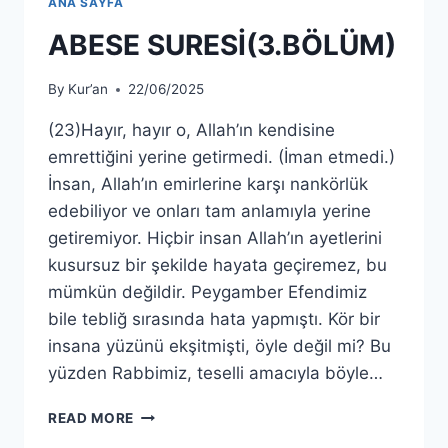
ANA SAYFA
ABESE SURESİ(3.BÖLÜM)
By
Kur’an
22/06/2025
(23)Hayır, hayır o, Allah’ın kendisine
emrettiğini yerine getirmedi. (İman etmedi.)
İnsan, Allah’ın emirlerine karşı nankörlük
edebiliyor ve onları tam anlamıyla yerine
getiremiyor. Hiçbir insan Allah’ın ayetlerini
kusursuz bir şekilde hayata geçiremez, bu
mümkün değildir. Peygamber Efendimiz
bile tebliğ sırasında hata yapmıştı. Kör bir
insana yüzünü ekşitmişti, öyle değil mi? Bu
yüzden Rabbimiz, teselli amacıyla böyle…
ABESE
READ MORE
SURESİ(3.BÖLÜM)