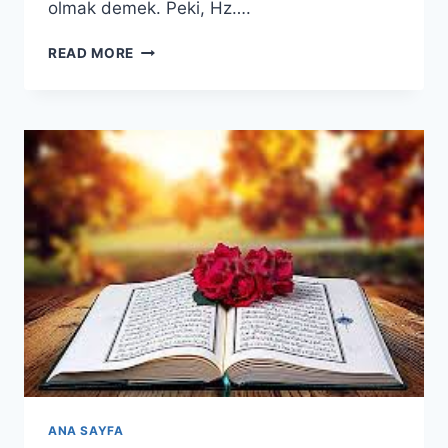
olmak demek. Peki, Hz….
NAZİAT
READ MORE
SURESİ(2.BÖLÜM)
ANA SAYFA