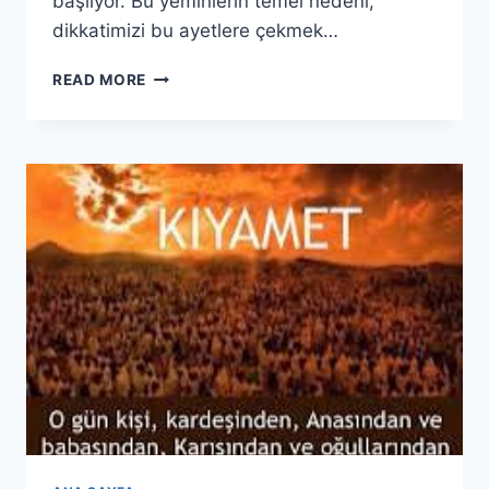
başlıyor. Bu yeminlerin temel nedeni,
dikkatimizi bu ayetlere çekmek…
NAZİAT
READ MORE
SURESİ(1.BÖLÜM)