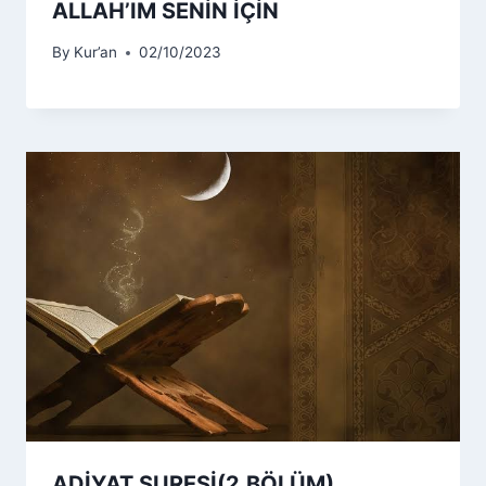
ALLAH’IM SENİN İÇİN
By
Kur’an
02/10/2023
ADİYAT SURESİ(2.BÖLÜM)