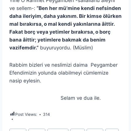
Yine O Rahmet Peygamberi -sallâllâhu aleyhi
ve sellem-:
“Ben her mü’mine kendi nefsinden
daha ileriyim, daha yakınım. Bir kimse ölürken
mal bırakırsa, o mal kendi yakınlarına âittir.
Fakat borç veya yetimler bırakırsa, o borç
bana âittir; yetimlere bakmak da benim
vazifemdir.”
buyuruyordu. (Müslim)
Rabbim bizleri ve neslimizi daima Peygamber
Efendimizin yolunda olabilmeyi cümlemize
nasip eylesin.
Selam ve dua ile.
Post Views:
314
Post