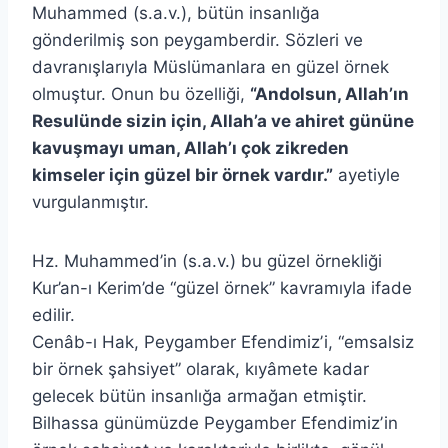
Muhammed (s.a.v.), bütün insanlığa
gönderilmiş son peygamberdir. Sözleri ve
davranışlarıyla Müslümanlara en güzel örnek
olmuştur. Onun bu özelliği,
“Andolsun, Allah’ın
Resulünde sizin için, Allah’a ve ahiret gününe
kavuşmayı uman, Allah’ı çok zikreden
kimseler için güzel bir örnek vardır.”
ayetiyle
vurgulanmıştır.
Hz. Muhammed’in (s.a.v.) bu güzel örnekliği
Kur’an-ı Kerim’de “güzel örnek” kavramıyla ifade
edilir.
Cenâb-ı Hak, Peygamber Efendimizʼi, “emsalsiz
bir örnek şahsiyet” olarak, kıyâmete kadar
gelecek bütün insanlığa armağan etmiştir.
Bilhassa günümüzde Peygamber Efendimizʼin