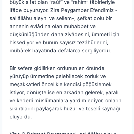
büyük sıfat olan “raûf” ve “rahîm” tâbirleriyle
ifâde buyuruyor. Zira Peygamber Efendimiz -
sallâllâhu aleyhi ve sellem-, şefkat dolu bir
annenin evlâdına olan muhabbet ve
düşkünlüğünden daha ziyâdesini, ümmeti için
hissediyor ve bunun sayısız tezâhürlerini,
mübârek hayatında defalarca sergiliyordu.
Bir sefere gidilirken ordunun en önünde
yürüyüp ümmetine gelebilecek zorluk ve
meşakkatleri öncelikle kendisi göğüslemek
istiyor, dönüşte ise en arkadan gelerek, yaralı
ve kederli müslümanlara yardım ediyor, onların
sıkıntılarını paylaşarak huzur ve tesellî kaynağı
oluyordu.