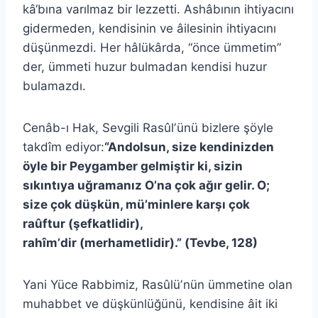
kâ‘bına varılmaz bir lezzetti. Ashâbının ihtiyacını
gidermeden, kendisinin ve âilesinin ihtiyacını
düşünmezdi. Her hâlükârda, “önce ümmetim”
der, ümmeti huzur bulmadan kendisi huzur
bulamazdı.
Cenâb-ı Hak, Sevgili Rasûlʼünü bizlere şöyle
takdîm ediyor:
“Andolsun, size kendinizden
öyle bir Peygamber gelmiştir ki, sizin
sıkıntıya uğramanız O’na çok ağır gelir. O;
size çok düşkün, mü’minlere karşı çok
raûftur (şefkatlidir),
rahîmʼdir (merhametlidir).” (Tevbe, 128)
Yani Yüce Rabbimiz, Rasûlüʼnün ümmetine olan
muhabbet ve düşkünlüğünü, kendisine âit iki