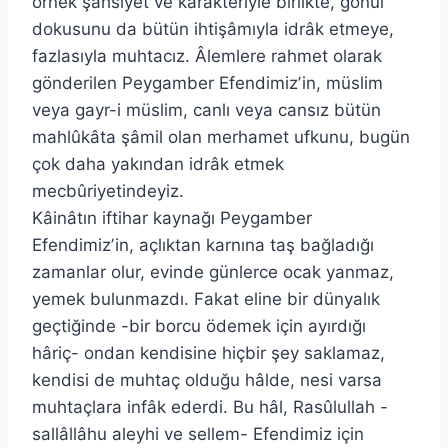
örnek şahsiyet ve karakteriyle birlikte, gönül
dokusunu da bütün ihtişâmıyla idrâk etmeye,
fazlasıyla muhtacız. Âlemlere rahmet olarak
gönderilen Peygamber Efendimizʼin, müslim
veya gayr-i müslim, canlı veya cansız bütün
mahlûkâta şâmil olan merhamet ufkunu, bugün
çok daha yakından idrâk etmek
mecbûriyetindeyiz.
Kâinâtın iftihar kaynağı Peygamber
Efendimizʼin, açlıktan karnına taş bağladığı
zamanlar olur, evinde günlerce ocak yanmaz,
yemek bulunmazdı. Fakat eline bir dünyalık
geçtiğinde -bir borcu ödemek için ayırdığı
hâriç- ondan kendisine hiçbir şey saklamaz,
kendisi de muhtaç olduğu hâlde, nesi varsa
muhtaçlara infâk ederdi. Bu hâl, Rasûlullah -
sallâllâhu aleyhi ve sellem- Efendimiz için