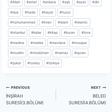
#
Allah
#
amel
#
ankara
#
aşk
#
ayet
#
din
Tags:
#
dua
#
hadis
#
hayat
#
huzur
#
hzmuhammed
#
iman
#
islam
#
islamic
#
istanbul
#
kabe
#
kitap
#
kuran
#
love
#
medine
#
mekke
#
mevlana
#
mosque
#
muslim
#
müslüman
#
namaz
#
quran
#
şükür
#
turkey
#
türkiye
Yazı
PREVIOUS
NEXT
İNŞİRAH
BELED
gezinmesi
SURESİ(3.BÖLÜM)
SURESİ(4.BÖLÜM)