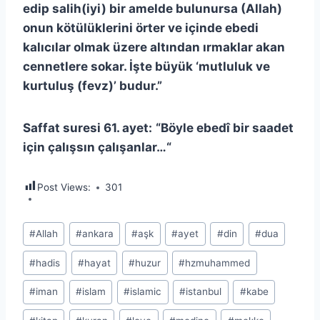
edip salih(iyi) bir amelde bulunursa (Allah)
onun kötülüklerini örter ve içinde ebedi
kalıcılar olmak üzere altından ırmaklar akan
cennetlere sokar. İşte büyük ‘mutluluk ve
kurtuluş (fevz)’ budur.”
Saffat suresi 61. ayet:
“Böyle ebedî bir saadet
için çalışsın çalışanlar…“
Post Views:
301
Post
#
Allah
#
ankara
#
aşk
#
ayet
#
din
#
dua
Tags:
#
hadis
#
hayat
#
huzur
#
hzmuhammed
#
iman
#
islam
#
islamic
#
istanbul
#
kabe