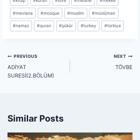
#
kitap
#
kuran
#
love
#
medine
#
mekke
#
mevlana
#
mosque
#
muslim
#
müslüman
#
namaz
#
quran
#
şükür
#
turkey
#
türkiye
Yazı
PREVIOUS
NEXT
ADİYAT
TÖVBE
gezinmesi
SURESİ(2.BÖLÜM)
Similar Posts