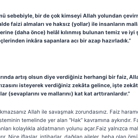
mü sebebiyle, bir de çok kimseyi Allah yolundan çevir
lde faizi almaları ve haksız (yollar) ile insanların mal
rine (daha önce) helâl kılınmış bulunan temiz ve iyi ş
içlerinden inkâra sapanlara acı bir azap hazırladık.”
rında artış olsun diye verdiğiniz herhangi bir faiz, Al
rızasını isteyerek verdiğiniz zekâta gelince, işte zekât
ar (sevaplarını ve mallarını) kat kat arttıranlardır.”
rakmazsanız Allah ile savaşmak zorundasınız. Faiz haramd
steminin temelinde yer alan “Hak” kavramına aykırıdır. Fa
nları kolaylıkla aldatmanın yolunu açar.Faiz yalnızca mal
ır. Nice iflaslar, intiharlar, dağılan aileler, heba olan ömü