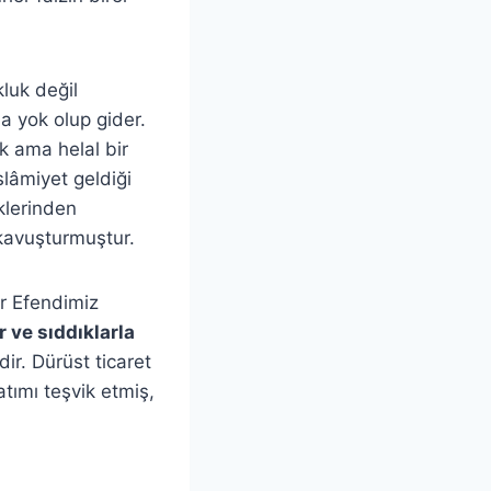
kluk değil
da yok olup gider.
k ama helal bir
slâmiyet geldiği
klerinden
 kavuşturmuştur.
er Efendimiz
 ve sıddıklarla
ir. Dürüst ticaret
atımı teşvik etmiş,