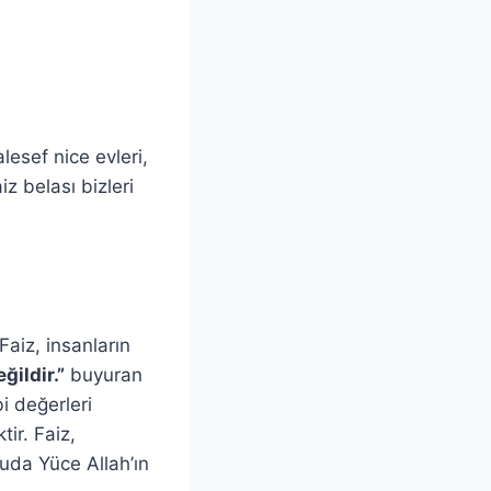
esef nice evleri,
z belası bizleri
aiz, insanların
ğildir.”
buyuran
i değerleri
ir. Faiz,
uda Yüce Allah’ın