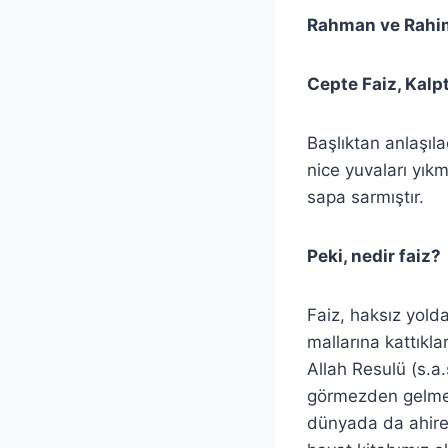
Rahman ve Rahim
Cepte Faiz, Kalp
Başlıktan anlaşıl
nice yuvaları yık
sapa sarmıştır.
Peki, nedir faiz?
Faiz, haksız yold
mallarına kattıkla
Allah Resulü (s.a.
görmezden gelmekt
dünyada da ahiret