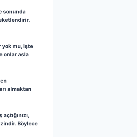
lte sonunda
ketlendirir.
r yok mu, işte
e onlar asla
ten
arı almaktan
 açtığınızı,
izindir. Böylece