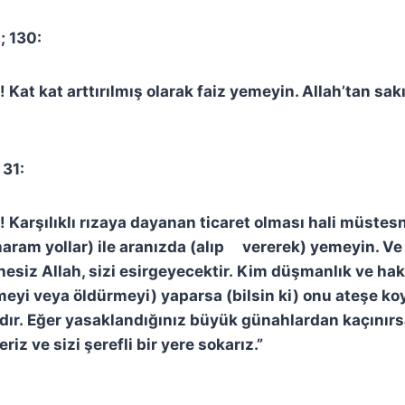
; 130:
 Kat kat arttırılmış olarak faiz yemeyin. Allah’tan sak
 31:
 Karşılıklı rızaya dayanan ticaret olması hali müstesna
 haram yollar) ile aranızda (alıp vererek) yemeyin. Ve
esiz Allah, sizi esirgeyecektir. Kim düşmanlık ve haks
yi veya öldürmeyi) yaparsa (bilsin ki) onu ateşe koy
ydır. Eğer yasaklandığınız büyük günahlardan kaçınırs
riz ve sizi şerefli bir yere sokarız.”