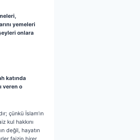
meleri,
larını yemeleri
eyleri onlara
lah katında
ı veren o
ır; çünkü İslam’ın
iz kul hakkını
ın değil, hayatın
rler faizin birer