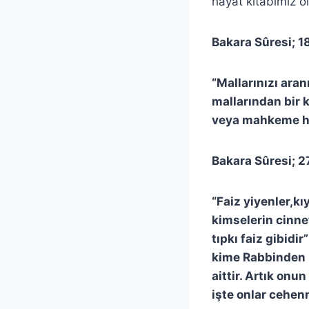
hayat kitabımız o
Bakara Sûresi; 1
“Mallarınızı ara
mallarından bir 
veya mahkeme ha
Bakara Sûresi; 2
“Faiz yiyenler,k
kimselerin cinnet
tıpkı faiz gibidir
kime Rabbinden b
aittir. Artık onu
işte onlar cehen