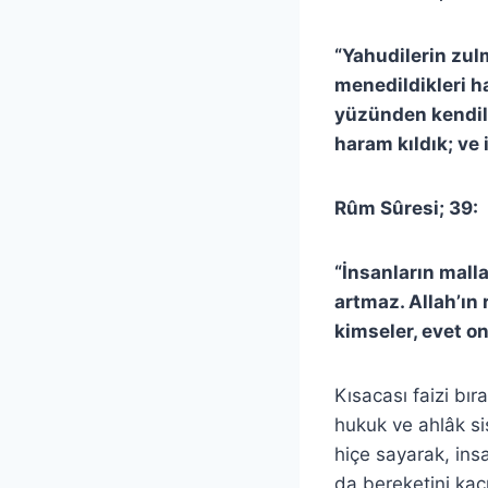
“Yahudilerin zul
menedildikleri ha
yüzünden kendile
haram kıldık; ve 
Rûm Sûresi; 39:
“İnsanların malla
artmaz. Allah’ın 
kimseler, evet onl
Kısacası faizi bı
hukuk ve ahlâk si
hiçe sayarak, insa
da bereketini kaçır