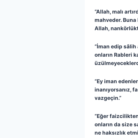
“Allah, malı artı
mahveder. Buna ka
Allah, nankörlükt
“İman edip sâlih
onların Rableri k
üzülmeyeceklerdi
“Ey iman edenler
inanıyorsanız, f
vazgeçin.”
“Eğer faizcilikte
onların da size s
ne haksızlık etm