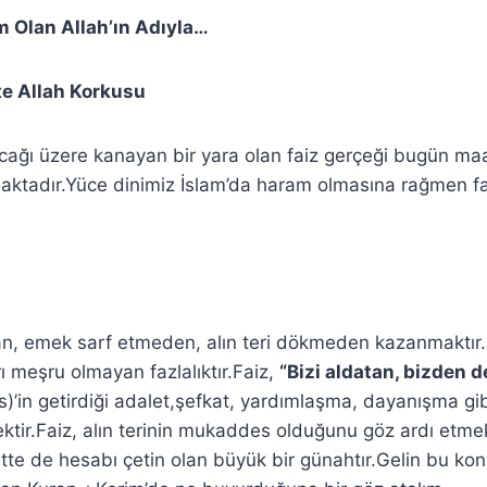
 Olan Allah’ın Adıyla…
te Allah Korkusu
acağı üzere kanayan bir yara olan faiz gerçeği bugün maal
maktadır.Yüce dinimiz İslam’da haram olmasına rağmen fai
an, emek sarf etmeden, alın teri dökmeden kazanmaktır.F
rı meşru olmayan fazlalıktır.Faiz,
“Bizi aldatan, bizden de
s)’in getirdiği adalet,şefkat, yardımlaşma, dayanışma gib
ir.Faiz, alın terinin mukaddes olduğunu göz ardı etmekt
te de hesabı çetin olan büyük bir günahtır.Gelin bu kon