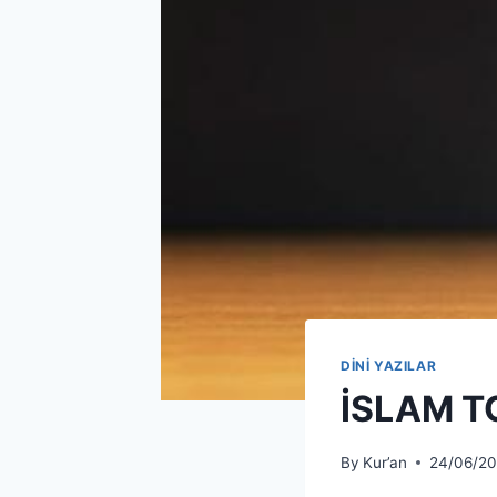
DİNİ YAZILAR
İSLAM T
By
Kur’an
24/06/2