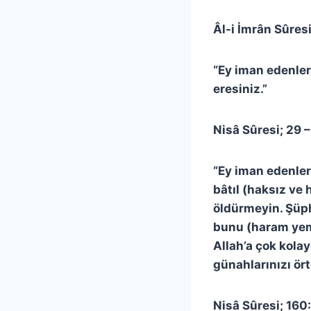
Âl-i İmrân Sûresi
“Ey iman edenler!
eresiniz.”
Nisâ Sûresi; 29 –
“Ey iman edenler!
bâtıl (haksız ve
öldürmeyin. Şüph
bunu (haram yeme
Allah’a çok kola
günahlarınızı örte
Nisâ Sûresi; 160: