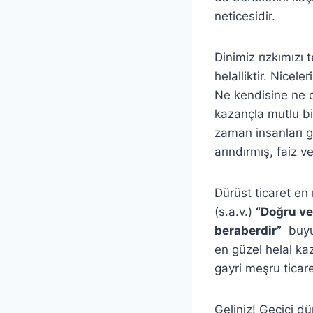
neticesidir.
Dinimiz rızkımızı
helalliktir. Nicel
Ne kendisine ne d
kazançla mutlu bi
zaman insanları g
arındırmış, faiz 
Dürüst ticaret en
(s.a.v.)
“Doğru ve
beraberdir”
buyur
en güzel helal kaz
gayri meşru ticare
Geliniz! Geçici d