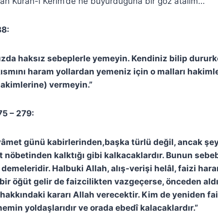
lan Kuran-ı Kerim’de ne buyurduğuna bir göz atalım…
88:
nızda haksız sebeplerle yemeyin. Kendiniz bilip dururk
kısmını haram yollardan yemeniz için o malları hakimle
kimlerine) vermeyin.”
75 – 279:
ıyâmet günü kabirlerinden,başka türlü değil, ancak ş
 nöbetinden kalktığı gibi kalkacaklardır. Bunun sebebi
” demeleridir. Halbuki Allah, alış-verişi helâl, faizi har
ir öğüt gelir de faizcilikten vazgeçerse, önceden aldı
n hakkındaki kararı Allah verecektir. Kim de yeniden fa
nemin yoldaşlarıdır ve orada ebedî kalacaklardır.”