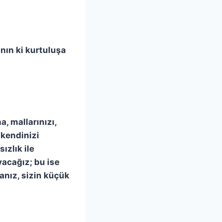
ının ki kurtuluşa
, mallarınızı,
 kendinizi
ızlık ile
acağız; bu ise
anız, sizin küçük