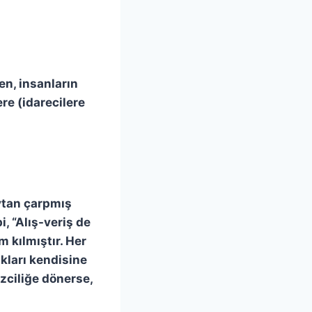
en, insanların
re (idarecilere
eytan çarpmış
, “Alış-veriş de
am kılmıştır. Her
kları kendisine
izciliğe dönerse,