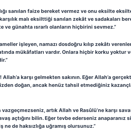
rdığı sanılan faize bereket vermez ve onu eksilte eksi
rşılık malı eksilttiği sanılan zekât ve sadakaları bere
e ve günahta ısrarlı olanların hiçbirini sevmez.”
 ameller işleyen, namazı dosdoğru kılıp zekâtı verenle
atında mükâfatları vardır. Onlara hiçbir korku yoktur v
r.”
! Allah’a karşı gelmekten sakının. Eğer Allah’a gerçek
aizden doğan, ancak henüz tahsil etmediğiniz kazançl
n vazgeçmezseniz, artık Allah ve Rasûlü’ne karşı savaş
avaş açtığını bilin. Eğer tevbe ederseniz anaparanız s
iş ne de haksızlığa uğramış olursunuz.”