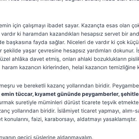
 temin için çalışmayı ibadet sayar. Kazançta esas olan ço
eri vardır ki haramdan kazandıkları hesapsız servet bir an
e başkasına fayda sağlar. Niceleri de vardır ki çok küçü
r şekilde yaşar çevresine hesapsız yardımları dokunur. İ
üzel ahlâka davet etmiş, onları ahlaki bozuklukların pisli
ve haram kazancın kirlerinden, helal kazancın temizliğine
 meşru ve bereketli kazanç yollarından biridir. Peygamb
 emin tüccar, kıyamet gününde peygamberler, şehitler
mak suretiyle müminleri dürüst ticarete teşvik etmekted
anç yollarından biridir. İslâmiyet ticaret yapmayı, alım-s
t konularını, faizi, karaborsayı, aldatmayı yasaklamıştır.
ünyanın geçici süslerine aldanmayalım.