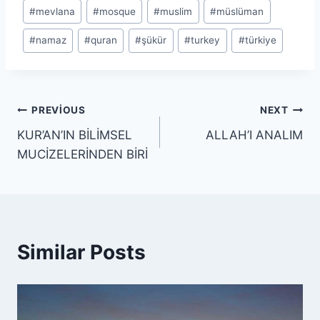
#
mevlana
#
mosque
#
muslim
#
müslüman
#
namaz
#
quran
#
şükür
#
turkey
#
türkiye
Yazı
PREVIOUS
NEXT
KUR’AN’IN BİLİMSEL
ALLAH’I ANALIM
gezinmesi
MUCİZELERİNDEN BİRİ
Similar Posts