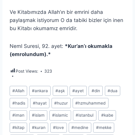
Ve Kitabımızda Allah’ın bir emrini daha
paylaşmak istiyorum O da tabiki bizler için inen
bu Kitabı okumamız emridir.
Neml Suresi, 92. ayet:
*Kur’an’ı okumakla
(emrolundum).*
Post Views:
323
Post
#
Allah
#
ankara
#
aşk
#
ayet
#
din
#
dua
Tags:
#
hadis
#
hayat
#
huzur
#
hzmuhammed
#
iman
#
islam
#
islamic
#
istanbul
#
kabe
#
kitap
#
kuran
#
love
#
medine
#
mekke