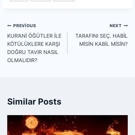
Yazı
PREVIOUS
NEXT
KUR’ANİ ÖĞÜTLER İLE
TARAFINI SEÇ. HABİL
gezinmesi
KÖTÜLÜKLERE KARŞI
MİSİN KABİL MİSİN?
DOĞRU TAVIR NASIL
OLMALIDIR?
Similar Posts