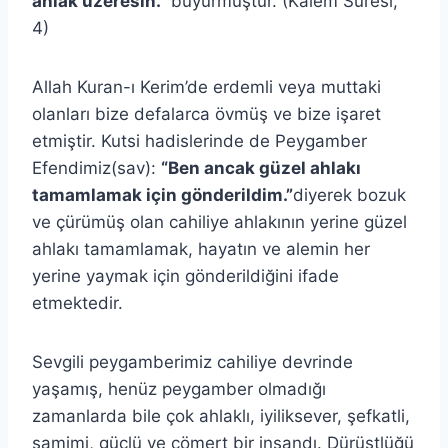
ahlak üzeresin.”
buyurmuştur. (Kalem Suresi,
4)
Allah Kuran-ı Kerim’de erdemli veya muttaki
olanları bize defalarca övmüş ve bize işaret
etmiştir. Kutsi hadislerinde de Peygamber
Efendimiz(sav):
“Ben ancak güzel ahlakı
tamamlamak için gönderildim.”
diyerek bozuk
ve çürümüş olan cahiliye ahlakının yerine güzel
ahlakı tamamlamak, hayatın ve alemin her
yerine yaymak için gönderildiğini ifade
etmektedir.
Sevgili peygamberimiz cahiliye devrinde
yaşamış, henüz peygamber olmadığı
zamanlarda bile çok ahlaklı, iyiliksever, şefkatli,
samimi, güçlü ve cömert bir insandı. Dürüstlüğü