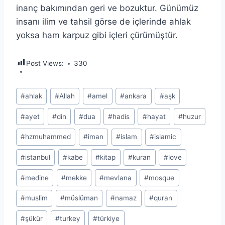
inanç bakımından geri ve bozuktur. Günümüz
insanı ilim ve tahsil görse de içlerinde ahlak
yoksa ham karpuz gibi içleri çürümüştür.
Post Views:
330
Post
#
ahlak
#
Allah
#
amel
#
ankara
#
aşk
Tags:
#
ayet
#
din
#
dua
#
hadis
#
hayat
#
huzur
#
hzmuhammed
#
iman
#
islam
#
islamic
#
istanbul
#
kabe
#
kitap
#
kuran
#
love
#
medine
#
mekke
#
mevlana
#
mosque
#
muslim
#
müslüman
#
namaz
#
quran
#
şükür
#
turkey
#
türkiye