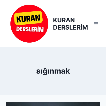
Skip
to
content
KURAN
DERSLERİM
sığınmak