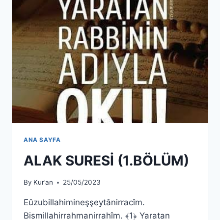
ANA SAYFA
ALAK SURESİ (1.BÖLÜM)
By
Kur’an
25/05/2023
Eûzubillahimineşşeytânirracîm.
Bismillahirrahmanirrahîm. ﴾1﴿ Yaratan