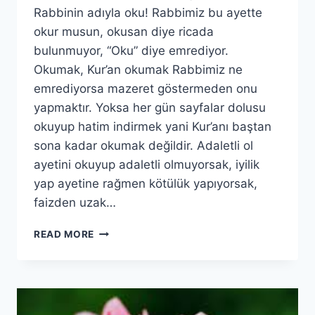
Rabbinin adıyla oku! Rabbimiz bu ayette
okur musun, okusan diye ricada
bulunmuyor, “Oku” diye emrediyor.
Okumak, Kur’an okumak Rabbimiz ne
emrediyorsa mazeret göstermeden onu
yapmaktır. Yoksa her gün sayfalar dolusu
okuyup hatim indirmek yani Kur’anı baştan
sona kadar okumak değildir. Adaletli ol
ayetini okuyup adaletli olmuyorsak, iyilik
yap ayetine rağmen kötülük yapıyorsak,
faizden uzak…
ALAK
READ MORE
SURESİ
(1.BÖLÜM)