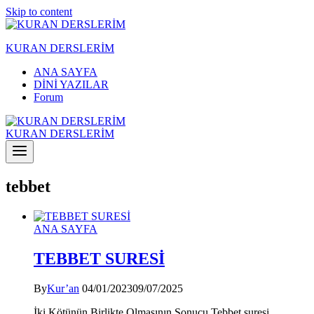
Skip to content
KURAN DERSLERİM
ANA SAYFA
DİNİ YAZILAR
Forum
KURAN DERSLERİM
tebbet
ANA SAYFA
TEBBET SURESİ
By
Kur’an
04/01/2023
09/07/2025
İki Kötünün Birlikte Olmasının Sonucu Tebbet suresi