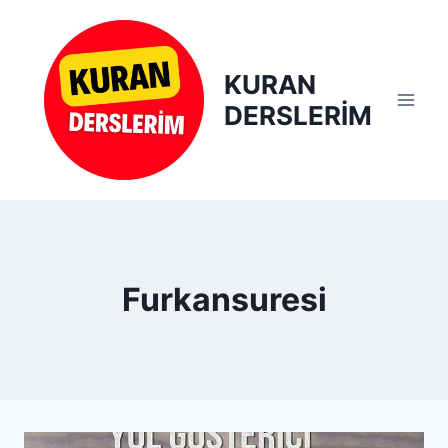
Skip
to
content
KURAN
DERSLERİM
Furkansuresi