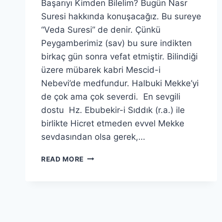
Başarıyı Kimden Bilelim? Bugün Nasr
Suresi hakkında konuşacağız. Bu sureye
“Veda Suresi” de denir. Çünkü
Peygamberimiz (sav) bu sure indikten
birkaç gün sonra vefat etmiştir. Bilindiği
üzere mübarek kabri Mescid-i
Nebevi’de medfundur. Halbuki Mekke’yi
de çok ama çok severdi. En sevgili
dostu Hz. Ebubekir-i Sıddık (r.a.) ile
birlikte Hicret etmeden evvel Mekke
sevdasından olsa gerek,…
NASR
READ MORE
SURESİ