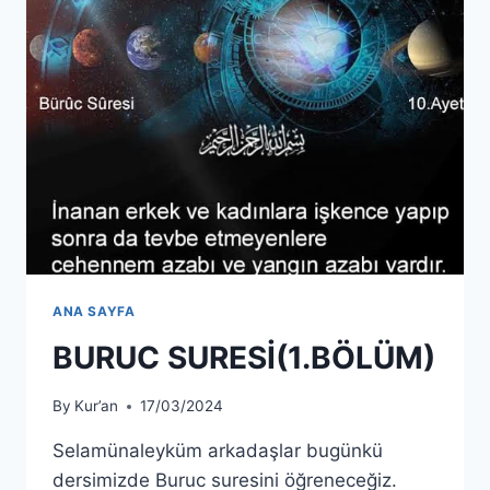
ANA SAYFA
BURUC SURESİ(1.BÖLÜM)
By
Kur’an
17/03/2024
Selamünaleyküm arkadaşlar bugünkü
dersimizde Buruc suresini öğreneceğiz.