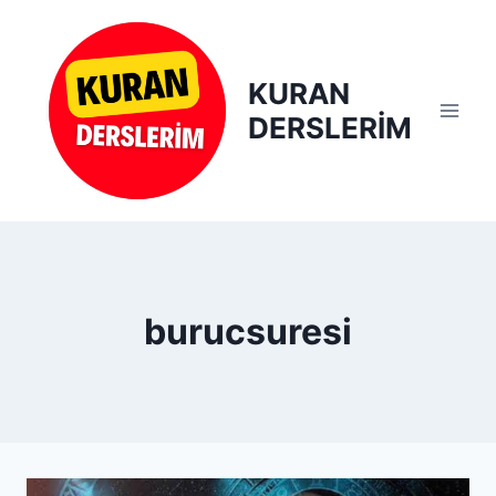
Skip
to
content
KURAN
DERSLERİM
burucsuresi