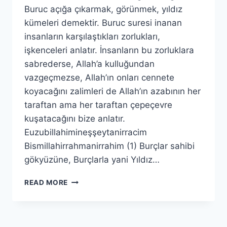
Buruc açığa çıkarmak, görünmek, yıldız
kümeleri demektir. Buruc suresi inanan
insanların karşılaştıkları zorlukları,
işkenceleri anlatır. İnsanların bu zorluklara
sabrederse, Allah’a kulluğundan
vazgeçmezse, Allah’ın onları cennete
koyacağını zalimleri de Allah’ın azabının her
taraftan ama her taraftan çepeçevre
kuşatacağını bize anlatır.
Euzubillahimineşşeytanirracim
Bismillahirrahmanirrahim (1) Burçlar sahibi
gökyüzüne, Burçlarla yani Yıldız…
BURUC
READ MORE
SURESİ(1.BÖLÜM)