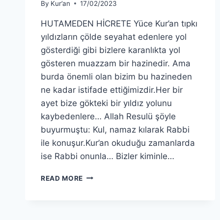
By
Kur’an
17/02/2023
HUTAMEDEN HİCRETE Yüce Kur’an tıpkı
yıldızların çölde seyahat edenlere yol
gösterdiği gibi bizlere karanlıkta yol
gösteren muazzam bir hazinedir. Ama
burda önemli olan bizim bu hazineden
ne kadar istifade ettiğimizdir.Her bir
ayet bize gökteki bir yıldız yolunu
kaybedenlere… Allah Resulü şöyle
buyurmuştu: Kul, namaz kılarak Rabbi
ile konuşur.Kur’an okuduğu zamanlarda
ise Rabbi onunla… Bizler kiminle…
ALLAH’IN
READ MORE
ATEŞİNDEN
KUR’ANA
HİCRET