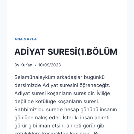
ANA SAYFA
ADİYAT SURESİ(1.BÖLÜM
By
Kur’an
10/09/2023
Selamünaleyküm arkadaşlar bugünkü
dersimizde Adiyat suresini öğreneceğiz.
Adiyat suresi koşanların suresidir. İyiliğe
değil de kötülüğe koşanların suresi.
Rabbimiz bu surede hesap gününü insanın
gönlüne nakış eder. İster ki insan ahireti
görür gibi iman etsin, ahireti görür gibi
kötülüklere koşmaktan kaçınsın. Bir