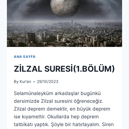
ANA SAYFA
ZİLZAL SURESİ(1.BÖLÜM)
By
Kur’an
29/10/2023
Selamünaleyküm arkadaşlar bugünkü
dersimizde Zilzal suresini öğreneceğiz.
Zilzal deprem demektir, en büyük deprem
ise kıyamettir. Okullarda hep deprem
tatbikatı yaptık. Şöyle bir hatırlayalım. Siren