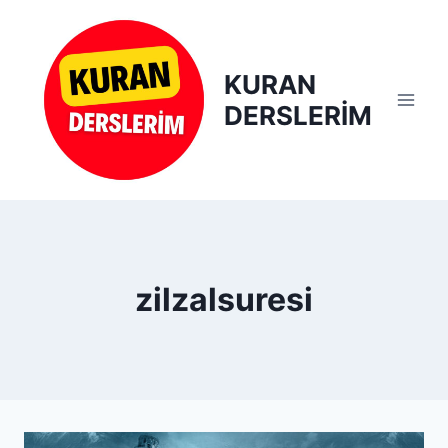
Skip
to
content
KURAN
DERSLERİM
zilzalsuresi