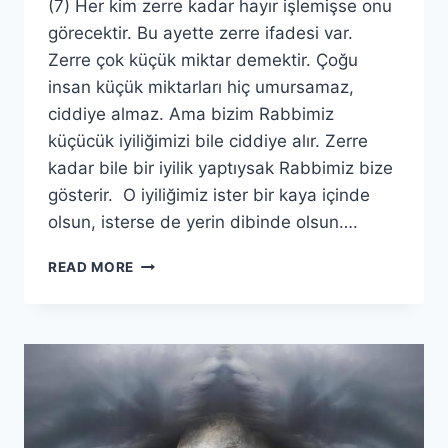
(7) Her kim zerre kadar hayır işlemişse onu
görecektir. Bu ayette zerre ifadesi var.
Zerre çok küçük miktar demektir. Çoğu
insan küçük miktarları hiç umursamaz,
ciddiye almaz. Ama bizim Rabbimiz
küçücük iyiliğimizi bile ciddiye alır. Zerre
kadar bile bir iyilik yaptıysak Rabbimiz bize
gösterir. O iyiliğimiz ister bir kaya içinde
olsun, isterse de yerin dibinde olsun….
ZİLZAL
READ MORE
SURESİ(2.BÖLÜM)