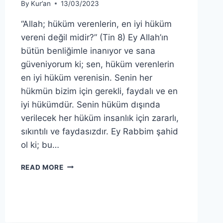
By
Kur’an
13/03/2023
“Allah; hüküm verenlerin, en iyi hüküm
vereni değil midir?” (Tin 8) Ey Allah’ın
bütün benliğimle inanıyor ve sana
güveniyorum ki; sen, hüküm verenlerin
en iyi hüküm verenisin. Senin her
hükmün bizim için gerekli, faydalı ve en
iyi hükümdür. Senin hüküm dışında
verilecek her hüküm insanlık için zararlı,
sıkıntılı ve faydasızdır. Ey Rabbim şahid
ol ki; bu…
TİN
READ MORE
SURESİ
8.
AYET
BİZE
NE