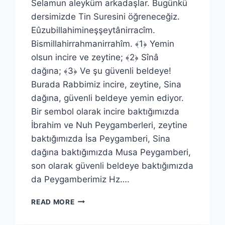
Selamun aleyküm arkadaşlar. Bugünkü
dersimizde Tin Suresini öğreneceğiz.
Eûzubillahimineşşeytânirracîm.
Bismillahirrahmanirrahîm. ﴾1﴿ Yemin
olsun incire ve zeytine; ﴾2﴿ Sînâ
dağına; ﴾3﴿ Ve şu güvenli beldeye!
Burada Rabbimiz incire, zeytine, Sina
dağına, güvenli beldeye yemin ediyor.
Bir sembol olarak incire baktığımızda
İbrahim ve Nuh Peygamberleri, zeytine
baktığımızda İsa Peygamberi, Sina
dağına baktığımızda Musa Peygamberi,
son olarak güvenli beldeye baktığımızda
da Peygamberimiz Hz….
TİN
READ MORE
SURESİ
(1.BÖLÜM)