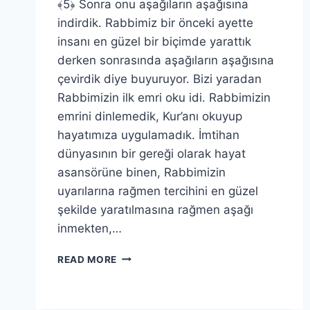
﴾5﴿ Sonra onu aşağıların aşağısına
indirdik. Rabbimiz bir önceki ayette
insanı en güzel bir biçimde yarattık
derken sonrasında aşağıların aşağısına
çevirdik diye buyuruyor. Bizi yaradan
Rabbimizin ilk emri oku idi. Rabbimizin
emrini dinlemedik, Kur’anı okuyup
hayatımıza uygulamadık. İmtihan
dünyasının bir gereği olarak hayat
asansörüne binen, Rabbimizin
uyarılarına rağmen tercihini en güzel
şekilde yaratılmasına rağmen aşağı
inmekten,…
TİN
READ MORE
SURESİ
(2.BÖLÜM)