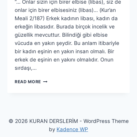
“… Onlar sizin için birer elbise (libas), siz de
onlar için birer elbisesiniz (libas)… (Kur’an
Meali 2/187) Erkek kadının libası, kadın da
erkeğin libasıdır. Burada birçok incelik ve
güzellik mevcuttur. Bilindiği gibi elbise
vücuda en yakın şeydir. Bu anlam itibariyle
bir kadın eşinin en yakın insan olmalı. Bir
erkek de eşinin en yakını olmalıdır. Onun
sırdaşı,…
EŞLERİN
READ MORE
BİRBİRLERİNE
ÖRTÜ
OLMASI
ÖRNEĞİ
© 2026 KURAN DERSLERİM - WordPress Theme
by
Kadence WP