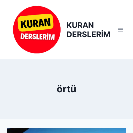
Skip
to
content
KURAN
DERSLERİM
örtü